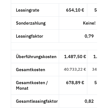
Leasingrate
654,10 €
549,66
Sonderzahlung
Keine!
Leasingfaktor
0,79
Überführungskosten
1.487,50 €
1.250,-
Gesamtkosten
40.733,22 €
34.229,
Gesamtkosten /
678,89 €
570,49
Monat
Gesamtleasingfaktor
0,82