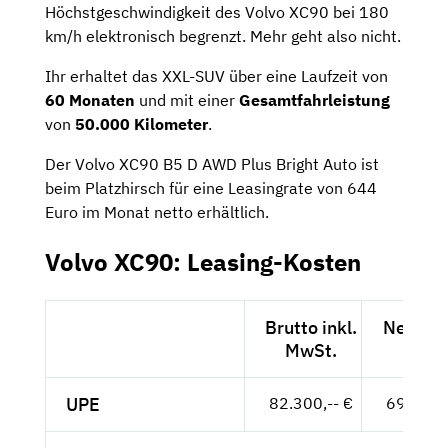
Höchstgeschwindigkeit des Volvo XC90 bei 180
km/h elektronisch begrenzt. Mehr geht also nicht.
Ihr erhaltet das XXL-SUV über eine Laufzeit von
60 Monaten
und mit einer
Gesamtfahrleistung
von
50.000 Kilometer
.
Der Volvo XC90 B5 D AWD Plus Bright Auto ist
beim Platzhirsch für eine Leasingrate von 644
Euro im Monat netto erhältlich.
Volvo XC90: Leasing-Kosten
Brutto inkl.
Netto e
MwSt.
MwSt
UPE
82.300,-- €
69.160,-