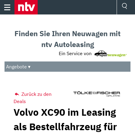
Skip
to
content
Ressorts
Sport
Finden Sie Ihren Neuwagen mit
Börse
Wetter
ntv Autoleasing
TV
Ein Service von
Video
Audio
Angebote ▾
Das Beste
Zurück zu den
Deals
Volvo XC90 im Leasing
als Bestellfahrzeug für