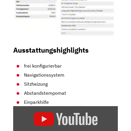
Ausstattungshighlights
frei konfigurierbar
Navigationssystem
Sitzheizung
Abstandstempomat
Einparkhilfe
„VOLVO
XC90
FACELIFT
(2020):