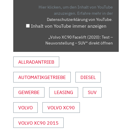
TEST
Hier klicken, um den Inhalt von YouTube
–
anzuzeigen.
Erfahre mehr in der
Datenschutzerklärung von YouTube
.
NEUVORSTELLUNG
Inhalt von YouTube immer anzeigen
–
SUV“
„Volvo XC90 Facelift (2020): Test –
VON
Neuvorstellung – SUV“ direkt öffnen
YOUTUBE
ANZEIGEN
ALLRADANTRIEB
AUTOMATIKGETRIEBE
DIESEL
GEWERBE
LEASING
SUV
VOLVO
VOLVO XC90
VOLVO XC90 2015