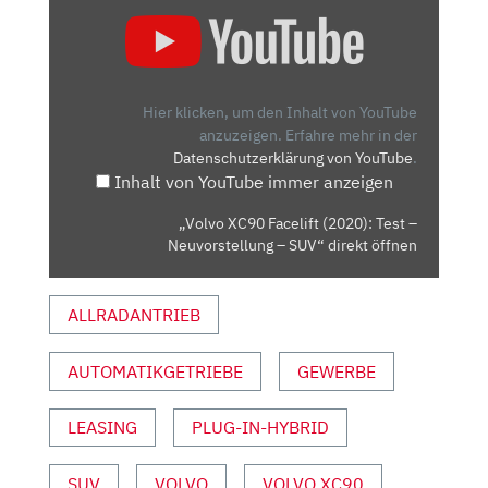
„VOLVO
XC90
FACELIFT
(2020):
TEST
Hier klicken, um den Inhalt von YouTube
–
anzuzeigen.
Erfahre mehr in der
Datenschutzerklärung von YouTube
.
NEUVORSTELLUNG
Inhalt von YouTube immer anzeigen
–
SUV“
„Volvo XC90 Facelift (2020): Test –
VON
Neuvorstellung – SUV“ direkt öffnen
YOUTUBE
ANZEIGEN
ALLRADANTRIEB
AUTOMATIKGETRIEBE
GEWERBE
LEASING
PLUG-IN-HYBRID
SUV
VOLVO
VOLVO XC90