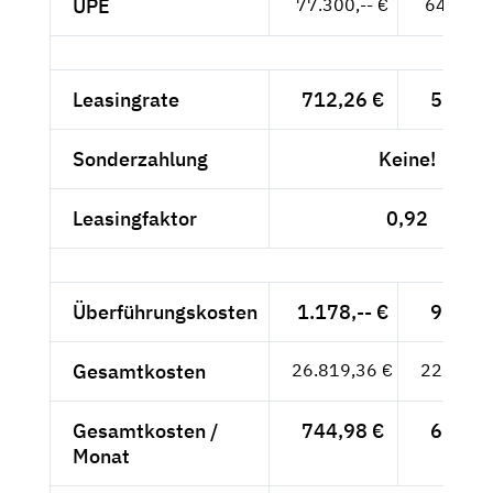
UPE
77.300,-- €
64.958,-
Leasingrate
712,26 €
598,54
Sonderzahlung
Keine!
Leasingfaktor
0,92
Überführungskosten
1.178,-- €
989,92
Gesamtkosten
26.819,36 €
22.537,
Gesamtkosten /
744,98 €
626,04
Monat