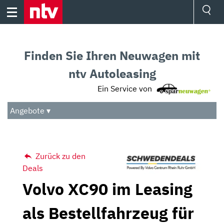
Skip
to
content
Ressorts
Sport
Finden Sie Ihren Neuwagen mit
Börse
Wetter
ntv Autoleasing
TV
Ein Service von
Video
Audio
Angebote ▾
Das Beste
Zurück zu den
Deals
Volvo XC90 im Leasing
als Bestellfahrzeug für