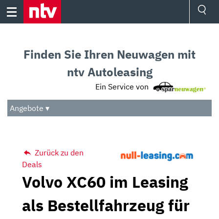
Skip
to
content
Ressorts
Sport
Finden Sie Ihren Neuwagen mit
Börse
Wetter
ntv Autoleasing
TV
Ein Service von
Video
Audio
Angebote ▾
Das Beste
Zurück zu den
Deals
Volvo XC60 im Leasing
als Bestellfahrzeug für