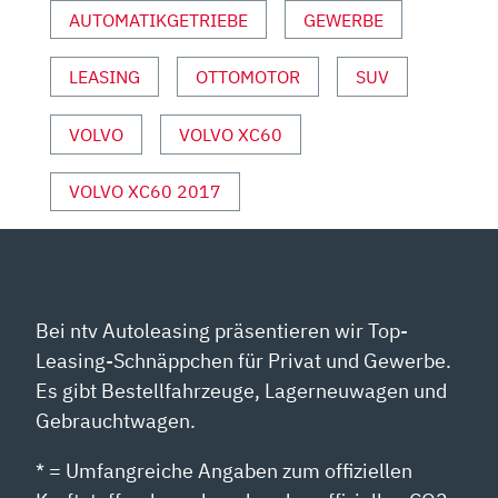
[4K]
AUTOMATIKGETRIEBE
GEWERBE
–
AUTOPHORIE“
LEASING
OTTOMOTOR
SUV
VON
YOUTUBE
ANZEIGEN
VOLVO
VOLVO XC60
VOLVO XC60 2017
Bei ntv Autoleasing präsentieren wir Top-
Leasing-Schnäppchen für Privat und Gewerbe.
Es gibt Bestellfahrzeuge, Lagerneuwagen und
Gebrauchtwagen.
* = Umfangreiche Angaben zum offiziellen