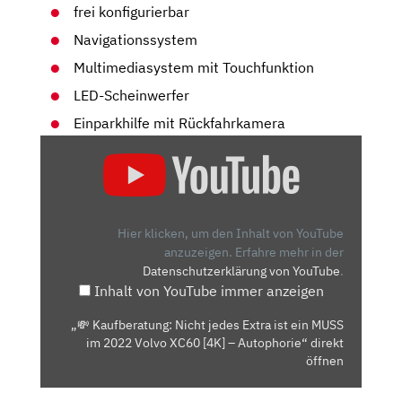
frei konfigurierbar
Navigationssystem
Multimediasystem mit Touchfunktion
LED-Scheinwerfer
Einparkhilfe mit Rückfahrkamera
„💸
KAUFBERATUNG:
NICHT
JEDES
EXTRA
Hier klicken, um den Inhalt von YouTube
IST
anzuzeigen.
Erfahre mehr in der
Datenschutzerklärung von YouTube
.
EIN
Inhalt von YouTube immer anzeigen
MUSS
IM
„💸 Kaufberatung: Nicht jedes Extra ist ein MUSS
2022
im 2022 Volvo XC60 [4K] – Autophorie“ direkt
VOLVO
öffnen
XC60