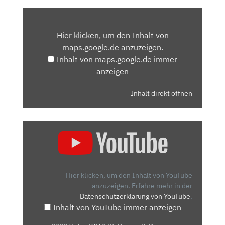
INHALT
VON
Hier klicken, um den Inhalt von
MAPS.GOOGLE.DE
maps.google.de anzuzeigen.
ANZEIGEN
Inhalt von maps.google.de immer
anzeigen
Inhalt direkt öffnen
„2022
VOLVO
XC60
B5
BENZIN
Hier klicken, um den Inhalt von YouTube
R-
anzuzeigen.
Erfahre mehr in der
Datenschutzerklärung von YouTube
.
DESIGN:
Inhalt von YouTube immer anzeigen
NEUER
LOOK