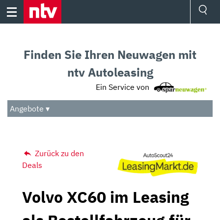
Skip
to
content
Ressorts
Sport
Finden Sie Ihren Neuwagen mit
Börse
Wetter
ntv Autoleasing
TV
Ein Service von
Video
Audio
Angebote ▾
Das Beste
Zurück zu den
Deals
Volvo XC60 im Leasing