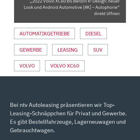
„2022 Volvo XC60 B5 Benzin R-Design: neuer
UND
Look und Android Automotive [4K] – Autophorie“
ANDROID
direkt öffnen
AUTOMOTIVE
[4K]
AUTOMATIKGETRIEBE
DIESEL
–
AUTOPHORIE“
GEWERBE
LEASING
SUV
VON
YOUTUBE
ANZEIGEN
VOLVO
VOLVO XC60
Bei ntv Autoleasing präsentieren wir Top-
Leasing-Schnäppchen für Privat und Gewerbe.
Es gibt Bestellfahrzeuge, Lagerneuwagen und
Gebrauchtwagen.