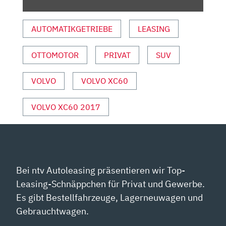
DEUTSCH,
REVIEW,
AUTOMATIKGETRIEBE
LEASING
FAHRBERICHT“
VON
OTTOMOTOR
PRIVAT
SUV
YOUTUBE
ANZEIGEN
VOLVO
VOLVO XC60
VOLVO XC60 2017
Bei ntv Autoleasing präsentieren wir Top-
Leasing-Schnäppchen für Privat und Gewerbe.
Es gibt Bestellfahrzeuge, Lagerneuwagen und
Gebrauchtwagen.