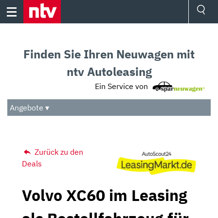
Skip
to
content
Ressorts
Sport
Finden Sie Ihren Neuwagen mit
Börse
Wetter
ntv Autoleasing
TV
Ein Service von
Video
Audio
Angebote ▾
Das Beste
Zurück zu den
Deals
Volvo XC60 im Leasing