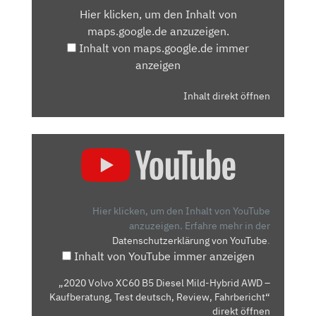
VON
Hier klicken, um den Inhalt von
MAPS.GOOGLE.DE
maps.google.de anzuzeigen.
ANZEIGEN
Inhalt von maps.google.de immer
anzeigen
Inhalt direkt öffnen
„2020
VOLVO
XC60
B5
DIESEL
Hier klicken, um den Inhalt von YouTube
MILD-
anzuzeigen.
Erfahre mehr in der
Datenschutzerklärung von YouTube
.
HYBRID
Inhalt von YouTube immer anzeigen
AWD
–
„2020 Volvo XC60 B5 Diesel Mild-Hybrid AWD –
KAUFBERATUNG,
Kaufberatung, Test deutsch, Review, Fahrbericht“
TEST
direkt öffnen