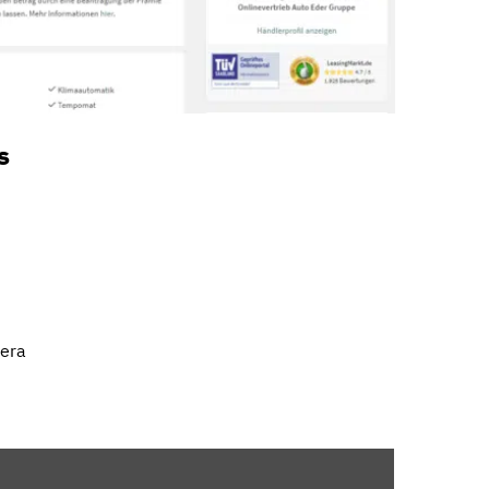
s
mera