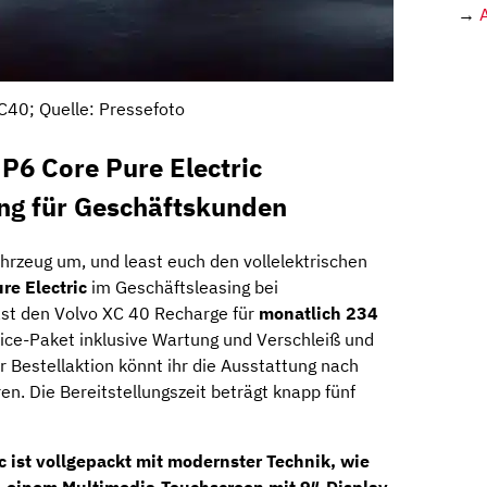
→
C40; Quelle: Pressefoto
P6 Core Pure Electric
ing für Geschäftskunden
ahrzeug um, und least euch den vollelektrischen
re Electric
im Geschäftsleasing bei
east den Volvo XC 40 Recharge für
monatlich 234
rvice-Paket inklusive Wartung und Verschleiß und
r Bestellaktion könnt ihr die Ausstattung nach
en. Die Bereitstellungszeit beträgt knapp fünf
c ist vollgepackt mit modernster Technik, wie
,
einem Multimedia-Touchscreen mit
9″-Display,