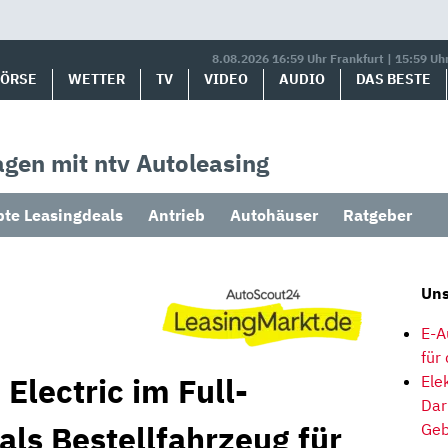
8.08.2026 16:59 Uhr Frankfurt | 15:59 Uh
BÖRSE
WETTER
TV
VIDEO
AUDIO
DAS BESTE
gen mit ntv Autoleasing
bte Leasingdeals
Antrieb
Autohäuser
Ratgeber
Uns
E-A
für
Electric im Full-
Ele
Dar
als Bestellfahrzeug für
Geb