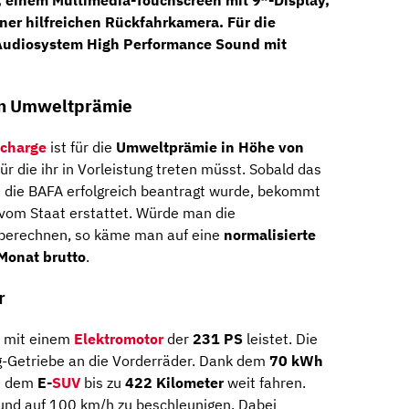
ner hilfreichen
Rückfahrkamera
. Für die
 Audiosystem
High Performance Sound
mit
hen Umweltprämie
echarge
ist für die
Umweltprämie in Höhe von
ür die ihr in Vorleistung treten müsst. Sobald das
d die BAFA erfolgreich beantragt wurde, bekommt
 vom Staat erstattet. Würde man die
inberechnen, so käme man auf eine
normalisierte
Monat brutto
.
r
t mit einem
Elektromotor
der
231 PS
leistet. Die
ng-Getriebe an die Vorderräder. Dank dem
70 kWh
it dem
E-
SUV
bis zu
422 Kilometer
weit fahren.
 und auf 100 km/h zu beschleunigen. Dabei