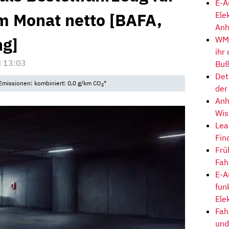
E-A
im Monat netto [BAFA,
Ele
Anh
ng]
WM-
ihr
 13:03
Buß
Det
Emissionen: kombiniert: 0,0 g/km CO
*
2
der
Anh
Wis
Lea
Fin
Frü
Fah
E-A
fun
Ele
Fah
und