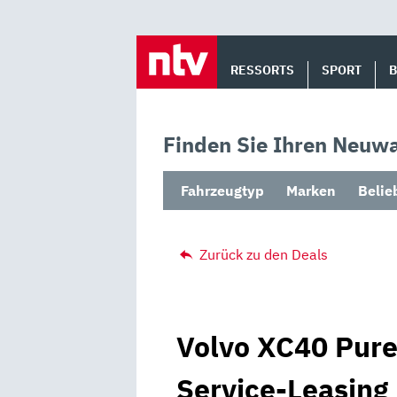
Skip
to
RESSORTS
SPORT
content
Finden Sie Ihren Neuwa
Fahrzeugtyp
Marken
Belie
Zurück zu den Deals
Volvo XC40 Pure 
Service-Leasing 