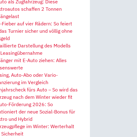
uto als Zugfahrzeug: Diese
ktroautos schaffen 2 Tonnen
ängelast
Fieber auf vier Rädern: So feiert
 das Turnier sicher und völlig ohne
geld
aillierte Darstellung des Modells
 Leasingübernahme
änger mit E-Auto ziehen: Alles
senswerte
sing, Auto-Abo oder Vario-
anzierung im Vergleich
hjahrscheck fürs Auto – So wird das
rzeug nach dem Winter wieder fit
uto-Förderung 2026: So
ktioniert der neue Sozial-Bonus für
ktro und Hybrid
rzeugpflege im Winter: Werterhalt
 Sicherheit