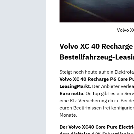
Volvo X
Volvo XC 40 Recharge 
Bestellfahrzeug-Leas
Steigt noch heute auf ein Elektrof
Volvo XC 40 Recharge P6 Core Pu
LeasingMarkt
. Der Anbieter verl
Euro netto
. On top gibt es ein Se
eine Kfz-Versicherung dazu. Bei de
euren Bedürfnissen frei konfigurier
Monate.
Der Volvo XC40 Core Pure Electri
dem
digitalen 12″-Fahrerdisplay