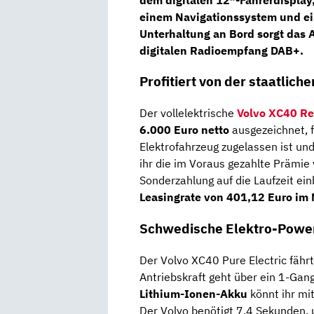
einem
Navigationssystem
und ei
Unterhaltung an Bord sorgt das
digitalen Radioempfang DAB+.
Profitiert von der staatlic
Der vollelektrische
Volvo XC40 R
6.000 Euro netto
ausgezeichnet, f
Elektrofahrzeug zugelassen ist un
ihr die im Voraus gezahlte Prämie
Sonderzahlung auf die Laufzeit e
Leasingrate von 401,12 Euro im 
Schwedische Elektro-Powe
Der Volvo XC40 Pure Electric fähr
Antriebskraft geht über ein 1-Ga
Lithium-Ionen-Akku
könnt ihr m
Der Volvo benötigt 7,4 Sekunden,