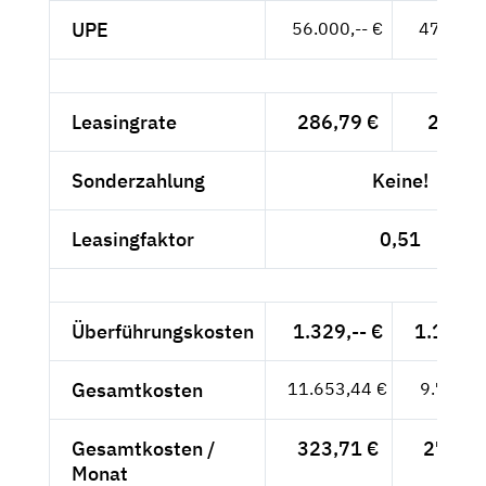
UPE
56.000,-- €
47.059,-
Leasingrate
286,79 €
241,--
Sonderzahlung
Keine!
Leasingfaktor
0,51
Überführungskosten
1.329,-- €
1.116,8
Gesamtkosten
11.653,44 €
9.792,8
Gesamtkosten /
323,71 €
272,02
Monat