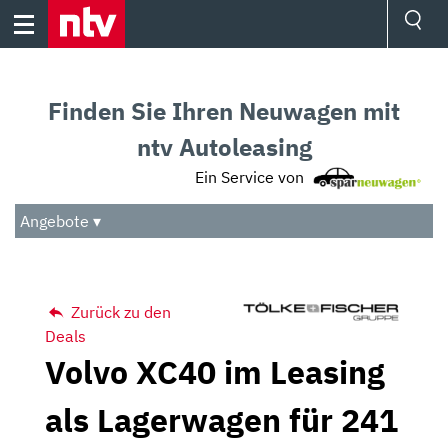
Skip
to
content
Ressorts
Sport
Finden Sie Ihren Neuwagen mit
Börse
Wetter
ntv Autoleasing
TV
Ein Service von
Video
Audio
Angebote ▾
Das Beste
Zurück zu den
Deals
Volvo XC40 im Leasing
als Lagerwagen für 241