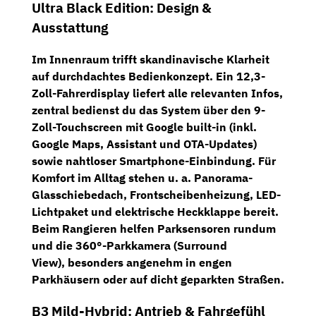
Ultra Black Edition: Design &
Ausstattung
Im Innenraum trifft skandinavische Klarheit
auf durchdachtes Bedienkonzept. Ein
12,3-
Zoll-Fahrerdisplay
liefert alle relevanten Infos,
zentral bedienst du das System über den
9-
Zoll-Touchscreen
mit
Google built-in
(inkl.
Google Maps, Assistant und OTA-Updates)
sowie nahtloser Smartphone-Einbindung. Für
Komfort im Alltag stehen u. a.
Panorama-
Glasschiebedach
,
Frontscheibenheizung
,
LED-
Lichtpaket
und
elektrische Heckklappe
bereit.
Beim Rangieren helfen
Parksensoren rundum
und die
360°-Parkkamera (Surround
View)
, besonders angenehm in engen
Parkhäusern oder auf dicht geparkten Straßen.
B3 Mild-Hybrid: Antrieb & Fahrgefühl