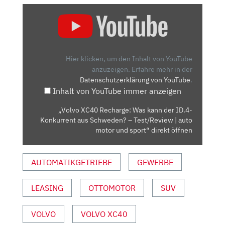
„VOLVO
XC40
RECHARGE:
WAS
KANN
Hier klicken, um den Inhalt von YouTube
DER
anzuzeigen.
Erfahre mehr in der
Datenschutzerklärung von YouTube
.
ID.4-
Inhalt von YouTube immer anzeigen
KONKURRENT
AUS
„Volvo XC40 Recharge: Was kann der ID.4-
SCHWEDEN?
Konkurrent aus Schweden? – Test/Review | auto
–
motor und sport“ direkt öffnen
TEST/REVIEW
|
AUTOMATIKGETRIEBE
GEWERBE
AUTO
MOTOR
LEASING
OTTOMOTOR
SUV
UND
SPORT“
VON
VOLVO
VOLVO XC40