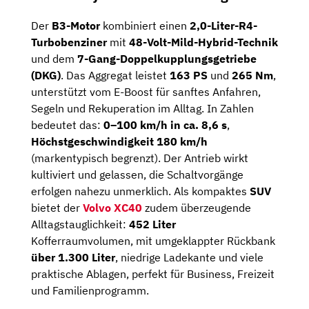
Der
B3-Motor
kombiniert einen
2,0-Liter-R4-
Turbobenziner
mit
48-Volt-Mild-Hybrid-Technik
und dem
7-Gang-Doppelkupplungsgetriebe
(DKG)
. Das Aggregat leistet
163 PS
und
265 Nm
,
unterstützt vom E-Boost für sanftes Anfahren,
Segeln und Rekuperation im Alltag. In Zahlen
bedeutet das:
0–100 km/h in ca. 8,6 s
,
Höchstgeschwindigkeit 180 km/h
(markentypisch begrenzt). Der Antrieb wirkt
kultiviert und gelassen, die Schaltvorgänge
erfolgen nahezu unmerklich. Als kompaktes
SUV
bietet der
Volvo XC40
zudem überzeugende
Alltagstauglichkeit:
452 Liter
Kofferraumvolumen, mit umgeklappter Rückbank
über 1.300 Liter
, niedrige Ladekante und viele
praktische Ablagen, perfekt für Business, Freizeit
und Familienprogramm.