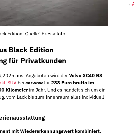
→
ck Edition; Quelle: Pressefoto
us Black Edition
ng für Privatkunden
g 2025 aus. Angeboten wird der
Volvo XC40 B3
kt-SUV
bei
carwow
für
288 Euro brutto im
00 Kilometer
im Jahr. Und es handelt sich um ein
eug, vom Lack bis zum Innenraum alles individuell
Serienausstattung
ment mit Wiedererkennungswert kombiniert.