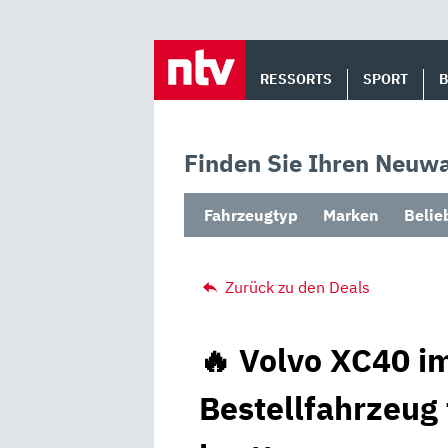
Skip
to
RESSORTS
SPORT
content
Finden Sie Ihren Neuwa
Fahrzeugtyp
Marken
Belie
Zurück zu den Deals
🔥 Volvo XC40 im
Bestellfahrzeug