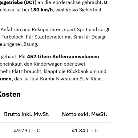
getriebe (DCT)
an die Vorderachse gebracht.
0
Schluss ist bei
180 km/h
, weil Volvo Sicherheit
 Anfahren und Rekuperieren, spart Sprit und sorgt
urboloch. Für Stadtpendler mit Sinn für Design
gelungene Lösung.
 gebaut. Mit
452 Litern Kofferraumvolumen
heneinkauf, den Kinderwagen oder zwei
mehr Platz braucht, klappt die Rückbank um und
lumen
, das ist fast Kombi-Niveau im SUV-Kleid.
Kosten
Brutto inkl. MwSt.
Netto exkl. MwSt.
49.790,-- €
41.840,-- €