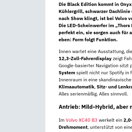
Die
Black Edition kommt in Onyx
Kühlergrill, schwarzer Dachlini
nach Show klingt, ist bei Volvo v
Die
LED-Scheinwerfer im „Thor
perfekt ein, sie sorgen auch für
eben: Form folgt Funktion.
Innen wartet eine Ausstattung, di
12,3-Zoll-Fahrerdisplay
zeigt Fah
Google-basierter Navigation sitzt p
System
spielt nicht nur Spotify in
Innenraum in eine skandinavisch
Klimaautomatik
,
Sitz- und Lenk
Alles serienmäßig. Alles sinnvoll.
Antrieb: Mild-Hybrid, aber n
Im
Volvo XC40 B3
werkelt ein
2,0
Drehmoment
, unterstützt von ei