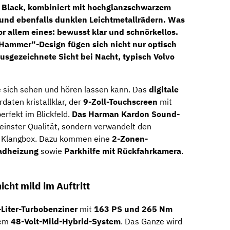
 Black
, kombiniert mit hochglanzschwarzem
e und ebenfalls dunklen Leichtmetallrädern. Was
or allem eines: bewusst klar und schnörkellos.
s Hammer“-Design
fügen sich nicht nur optisch
 ausgezeichnete Sicht bei Nacht, typisch Volvo
e sich sehen und hören lassen kann. Das
digitale
rdaten kristallklar, der
9-Zoll-Touchscreen
mit
erfekt im Blickfeld.
Das Harman Kardon Sound-
 feinster Qualität, sondern verwandelt den
e Klangbox. Dazu kommen eine
2-Zonen-
radheizung
sowie
Parkhilfe mit Rückfahrkamera
.
icht mild im Auftritt
-Liter-Turbobenziner
mit
163 PS und 265 Nm
nem
48-Volt-Mild-Hybrid-System
. Das Ganze wird