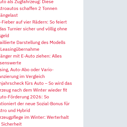
uto als Zugfahrzeug: Diese
ktroautos schaffen 2 Tonnen
ängelast
Fieber auf vier Rädern: So feiert
 das Turnier sicher und völlig ohne
geld
aillierte Darstellung des Modells
 Leasingübernahme
änger mit E-Auto ziehen: Alles
senswerte
sing, Auto-Abo oder Vario-
anzierung im Vergleich
hjahrscheck fürs Auto – So wird das
rzeug nach dem Winter wieder fit
uto-Förderung 2026: So
ktioniert der neue Sozial-Bonus für
ktro und Hybrid
rzeugpflege im Winter: Werterhalt
 Sicherheit