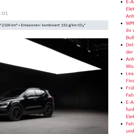
E-A
Ele
8:01
Anh
WM-
 l/100 km* • Emissionen: kombiniert: 152 g/km CO
*
2
ihr
Buß
Det
der
Anh
Wis
Lea
Fin
Frü
Fah
E-A
fun
Ele
Fah
und