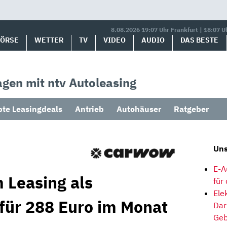
8.08.2026 19:07 Uhr Frankfurt | 18:07 U
BÖRSE
WETTER
TV
VIDEO
AUDIO
DAS BESTE
gen mit ntv Autoleasing
bte Leasingdeals
Antrieb
Autohäuser
Ratgeber
Uns
E-A
 Leasing als
für
Ele
 für 288 Euro im Monat
Dar
Geb