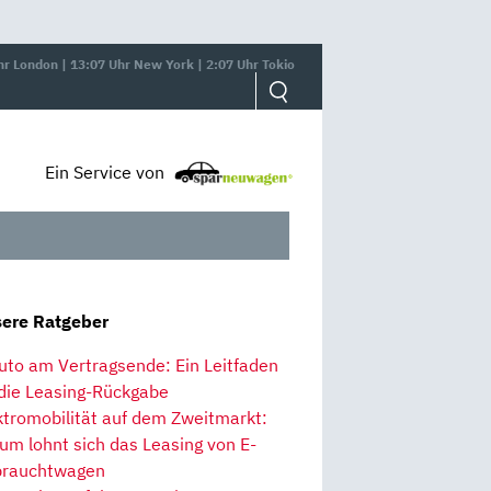
hr London | 13:07 Uhr New York | 2:07 Uhr Tokio
Ein Service von
ere Ratgeber
uto am Vertragsende: Ein Leitfaden
 die Leasing-Rückgabe
ktromobilität auf dem Zweitmarkt:
um lohnt sich das Leasing von E-
rauchtwagen