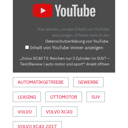
„VOLVO
XC40
T3:
REICHEN
NUR
Hier klicken, um den Inhalt von YouTube
3
anzuzeigen.
Erfahre mehr in der
Datenschutzerklärung von YouTube
.
ZYLINDER
Inhalt von YouTube immer anzeigen
IM
SUV?
„Volvo XC40 T3: Reichen nur 3 Zylinder im SUV? –
–
Test/Review | auto motor und sport“ direkt öffnen
TEST/REVIEW
|
AUTOMATIKGETRIEBE
GEWERBE
AUTO
MOTOR
UND
LEASING
OTTOMOTOR
SUV
SPORT“
VON
VOLVO
VOLVO XC40
YOUTUBE
ANZEIGEN
VOLVO XC40 2017