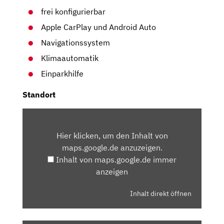
frei konfigurierbar
Apple CarPlay und Android Auto
Navigationssystem
Klimaautomatik
Einparkhilfe
Standort
INHALT
VON
Hier klicken, um den Inhalt von
MAPS.GOOGLE.DE
maps.google.de anzuzeigen.
ANZEIGEN
Inhalt von maps.google.de immer
anzeigen
Inhalt direkt öffnen