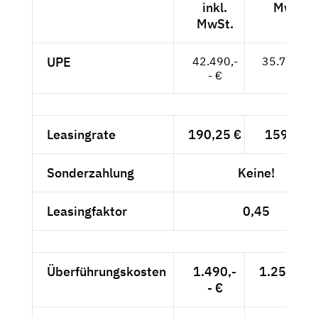
inkl.
MwSt.
MwSt.
UPE
42.490,-
35.706,-- 
- €
Leasingrate
190,25 €
159,87 €
Sonderzahlung
Keine!
Leasingfaktor
0,45
Überführungskosten
1.490,-
1.252,10 
- €