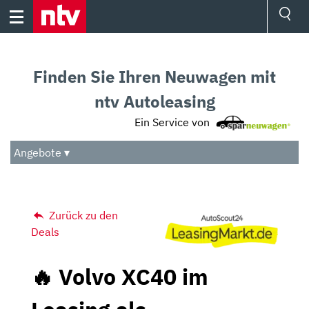
Skip
to
content
Ressorts
Sport
Finden Sie Ihren Neuwagen mit
Börse
Wetter
ntv Autoleasing
TV
Ein Service von
Video
Audio
Angebote ▾
Das Beste
Zurück zu den
Deals
🔥 Volvo XC40 im