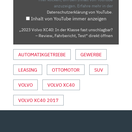
KLASSE
anzuzeigen.
Erfahre mehr in der
Datenschutzerklärung von YouTube
.
FAST
Inhalt von YouTube immer anzeigen
UNSCHLAGBAR?
–
„2023 Volvo XC40: In der Klasse fast unschlagbar?
REVIEW,
– Review, Fahrbericht, Test“ direkt öffnen
FAHRBERICHT,
TEST“
AUTOMATIKGETRIEBE
GEWERBE
VON
YOUTUBE
ANZEIGEN
LEASING
OTTOMOTOR
SUV
VOLVO
VOLVO XC40
VOLVO XC40 2017