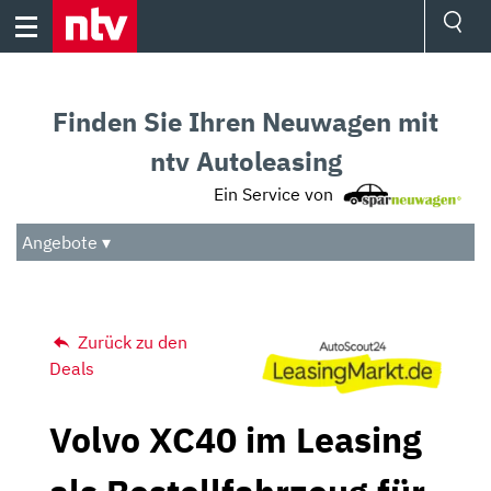
Skip
to
content
Ressorts
Sport
Finden Sie Ihren Neuwagen mit
Börse
Wetter
ntv Autoleasing
TV
Ein Service von
Video
Audio
Angebote ▾
Das Beste
Zurück zu den
Deals
Volvo XC40 im Leasing