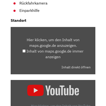
Rückfahrkamera
Einparkhilfe
Standort
INHALT
VON
Hier klicken, um den Inhalt von
MAPS.GOOGLE.DE
maps.google.de anzuzeigen.
ANZEIGEN
Inhalt von maps.google.de immer
anzeigen
Inhalt direkt öffnen
„2023
VOLVO
XC40:
IN
DER
Hier klicken, um den Inhalt von YouTube