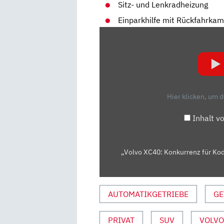
Sitz- und Lenkradheizung
Einparkhilfe mit Rückfahrka
„VOLVO
XC40:
KONKURRENZ
FÜR
KODIAQ
UND
Hier klicken, um 
TIGUAN?
–
Inhalt v
VORFAHRT
(FAHRBERICHT/REVIEW)
|
„Volvo XC40: Konkurrenz für Kodi
AUTO
MOTOR
UND
AUTOMATIKGETRIEBE
GE
SPORT“
VON
PRIVAT
SUV
VOLVO
YOUTUBE