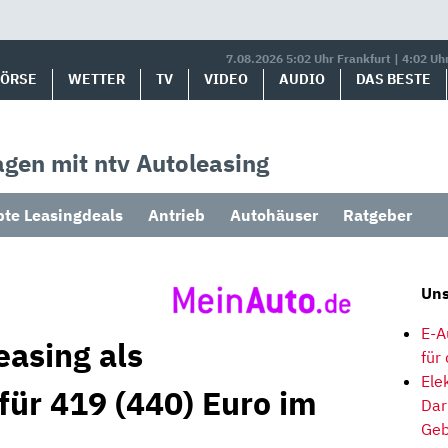
7.08.2026 5:02 Uhr Frankfurt | 4:02 Uh
BÖRSE
WETTER
TV
VIDEO
AUDIO
DAS BESTE
gen mit ntv Autoleasing
bte Leasingdeals
Antrieb
Autohäuser
Ratgeber
Uns
E-A
easing als
für
Ele
für 419 (440) Euro im
Dar
Geb