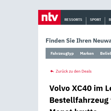
Skip
to
RESSORTS
SPORT
content
Finden Sie Ihren Neuwa
Fahrzeugtyp
Marken
Belie
Zurück zu den Deals
Volvo XC40 im L
Bestellfahrzeug 