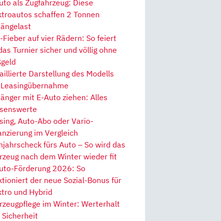
uto als Zugfahrzeug: Diese
ktroautos schaffen 2 Tonnen
ängelast
Fieber auf vier Rädern: So feiert
 das Turnier sicher und völlig ohne
geld
aillierte Darstellung des Modells
 Leasingübernahme
änger mit E-Auto ziehen: Alles
senswerte
sing, Auto-Abo oder Vario-
anzierung im Vergleich
hjahrscheck fürs Auto – So wird das
rzeug nach dem Winter wieder fit
uto-Förderung 2026: So
ktioniert der neue Sozial-Bonus für
ktro und Hybrid
rzeugpflege im Winter: Werterhalt
 Sicherheit