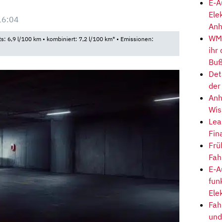
E-A
Ele
16:04
Anh
WM-
ts: 6,9 l/100 km • kombiniert: 7,2 l/100 km* • Emissionen:
ihr
Buß
Det
der
Anh
Wis
Lea
Fin
Frü
Fah
E-A
fun
Ele
Fah
und