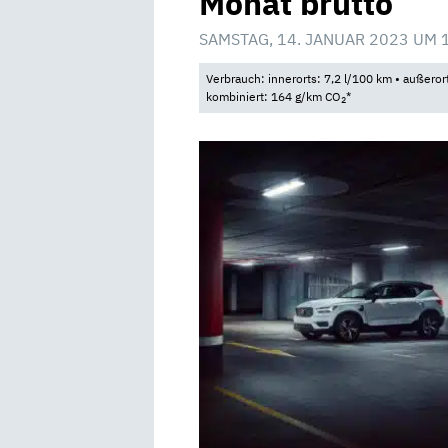
Monat brutto
SAMSTAG, 14. JANUAR 2023 UM 
Verbrauch: innerorts: 7,2 l/100 km • außeror
kombiniert: 164 g/km CO
*
2