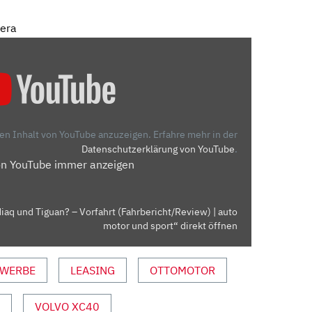
mera
den Inhalt von YouTube anzuzeigen.
Erfahre mehr in der
Datenschutzerklärung von YouTube
.
on YouTube immer anzeigen
aq und Tiguan? – Vorfahrt (Fahrbericht/Review) | auto
motor und sport“ direkt öffnen
WERBE
LEASING
OTTOMOTOR
VOLVO XC40