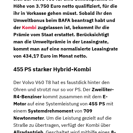
Höhe von
3.750 Euro netto
qualifiziert, für die
ihr in Vorkasse gehen müsst. Sobald ihr den
Umweltbonus beim BAFA beantragt habt und
der
Kombi
zugelassen ist, bekommt ihr die
Prämie vom Staat erstattet. Berücksichtigt
man die Umweltprämie in der Leasingrate,
kommt man auf eine
normalisierte Leasingrate
von 434,17 Euro im Monat netto
.
455 PS starker Hybrid-Kombi
Der Volvo V60 T8 hat es faustdick hinter den
Ohren und strotzt nur so vor PS. Der
Zweiliter-
R4-Benziner
kommt zusammen mit dem
E-
Motor
auf eine Systemleistung von
455 PS
mit
einem
Systemdrehmoment
von
709
Newtonmeter
. Um die Leistung gezielt auf die
Straße zu übertragen, verfügt der Kombi über
Allradantrieb
. Geschaltet wird mithilfe eines
8-