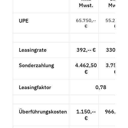
Mwst.
Mwst.
UPE
65.750,--
55.252,--
€
€
Leasingrate
392,-- €
330,-- €
Sonderzahlung
4.462,50
3.750,--
€
€
Leasingfaktor
0,78
Überführungskosten
1.150,--
966,39 €
€