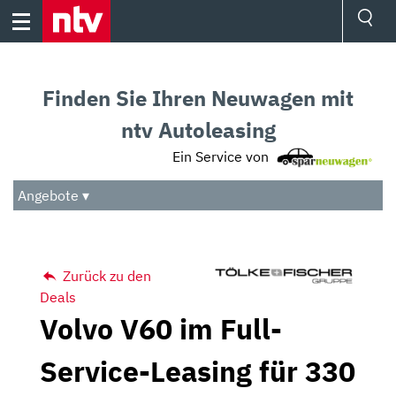
Skip
to
content
Ressorts
Sport
Finden Sie Ihren Neuwagen mit
Börse
Wetter
ntv Autoleasing
TV
Ein Service von
Video
Audio
Angebote ▾
Das Beste
Zurück zu den
Deals
Volvo V60 im Full-
Service-Leasing für 330