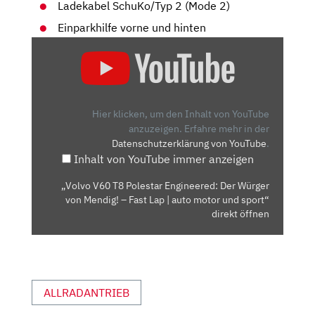
Ladekabel SchuKo/Typ 2 (Mode 2)
Einparkhilfe vorne und hinten
„VOLVO
V60
T8
POLESTAR
ENGINEERED:
Hier klicken, um den Inhalt von YouTube
DER
anzuzeigen.
Erfahre mehr in der
Datenschutzerklärung von YouTube
.
WÜRGER
Inhalt von YouTube immer anzeigen
VON
MENDIG!
„Volvo V60 T8 Polestar Engineered: Der Würger
–
von Mendig! – Fast Lap | auto motor und sport“
FAST
direkt öffnen
LAP
|
AUTO
MOTOR
ALLRADANTRIEB
UND
SPORT“