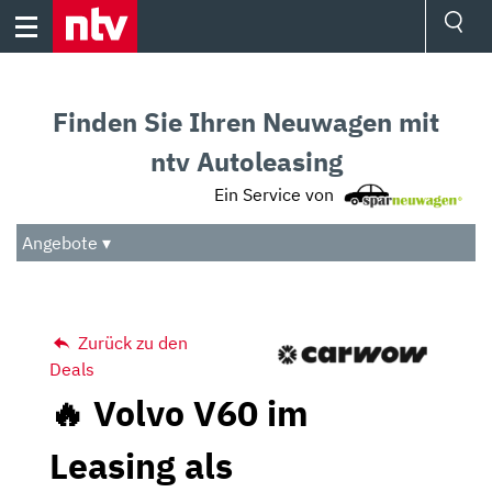
Skip
to
content
Ressorts
Sport
Finden Sie Ihren Neuwagen mit
Börse
Wetter
ntv Autoleasing
TV
Ein Service von
Video
Audio
Angebote ▾
Das Beste
Zurück zu den
Deals
🔥 Volvo V60 im
Leasing als