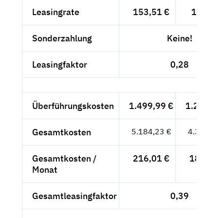
Leasingrate
153,51 €
129,--
Sonderzahlung
Keine!
Leasingfaktor
0,28
Überführungskosten
1.499,99 €
1.260,5
Gesamtkosten
5.184,23 €
4.356,5
Gesamtkosten /
216,01 €
181,52
Monat
Gesamtleasingfaktor
0,39