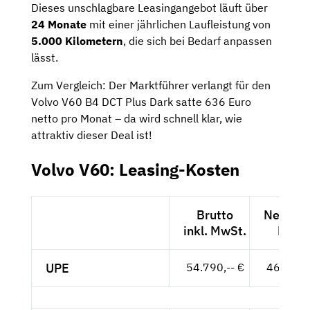
Dieses unschlagbare Leasingangebot läuft über
24 Monate
mit einer jährlichen Laufleistung von
5.000 Kilometern
, die sich bei Bedarf anpassen
lässt.
Zum Vergleich: Der Marktführer verlangt für den
Volvo V60 B4 DCT Plus Dark satte 636 Euro
netto pro Monat – da wird schnell klar, wie
attraktiv dieser Deal ist!
Volvo V60: Leasing-Kosten
Brutto
Netto ex
inkl. MwSt.
MwSt
UPE
54.790,-- €
46.042,-