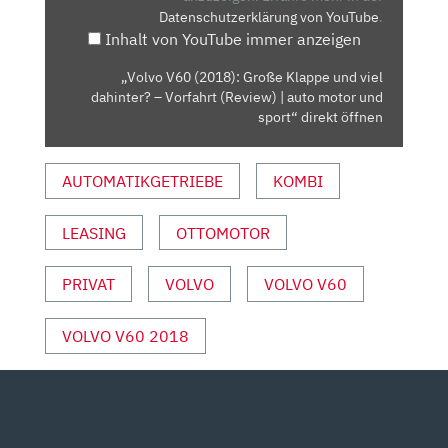
Datenschutzerklärung von YouTube
.
IEL D
Inhalt von YouTube immer anzeigen
AHINTER? –
V
„Volvo V60 (2018): Große Klappe und viel
ORFAHRT (
dahinter? – Vorfahrt (Review) | auto motor und
REVIEW) |
sport“ direkt öffnen
A
UTO M
AUTOMATIKGETRIEBE
KOMBI
OTOR U
ND S
LEASING
OTTOMOTOR
PORT“ V
ON Y
OUTUBE A
PRIVAT
VOLVO
VOLVO V60
NZEIGEN
VOLVO V60 2018