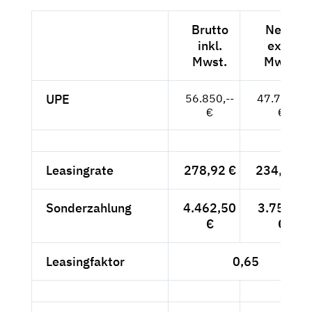
Brutto
Netto
inkl.
exkl.
Mwst.
Mwst.
UPE
56.850,--
47.773,--
€
€
Leasingrate
278,92 €
234,39 €
Sonderzahlung
4.462,50
3.750,--
€
€
Leasingfaktor
0,65