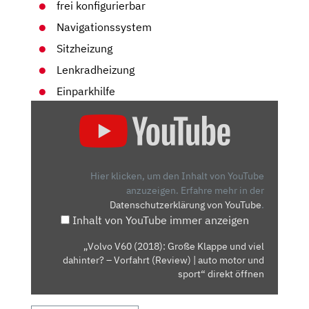
frei konfigurierbar
Navigationssystem
Sitzheizung
Lenkradheizung
Einparkhilfe
„VOLVO
V60
(2018):
GROSSE K
LAPPE U
Hier klicken, um den Inhalt von YouTube
ND V
anzuzeigen.
Erfahre mehr in der
Datenschutzerklärung von YouTube
.
IEL D
Inhalt von YouTube immer anzeigen
AHINTER? –
V
„Volvo V60 (2018): Große Klappe und viel
ORFAHRT (
dahinter? – Vorfahrt (Review) | auto motor und
REVIEW) |
sport“ direkt öffnen
A
UTO M