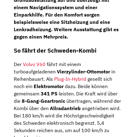
Grundausstattung auf und überzeugt mit
einem
Navigationssystem
und einer
Einparkhilfe
. Für den Komfort sorgen
beispielsweise eine
Sitzheizung
und eine
Lenkradheizung.
Weitere Ausstattung gibt es
gegen einen Mehrpreis.
So fährt der Schweden-Kombi
Der
Volvo V60
fährt mit einem
turboaufgeladenen
Vierzylinder-Ottomotor
in
Reihenbauart. Als
Plug-In-Hybrid
gesellt sich
noch ein
Elektromotor
dazu. Beide können
gemeinsam
341 PS
leisten. Die Kraft wird über
die
8-Gang-Geartronic
übertragen, während der
Kombi über den
Allradantrieb
angetrieben wird.
Bei 180 km/h wird die Höchstgeschwindigkeit
des Schweden elektronisch begrenzt. 5,4
Sekunden reichen aus, um auf 100 km/h zu