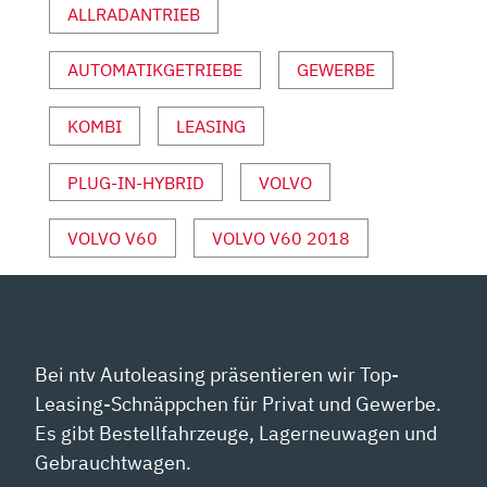
ALLRADANTRIEB
OTOR U
ND S
AUTOMATIKGETRIEBE
GEWERBE
PORT“ V
ON Y
OUTUBE A
KOMBI
LEASING
NZEIGEN
PLUG-IN-HYBRID
VOLVO
VOLVO V60
VOLVO V60 2018
Bei ntv Autoleasing präsentieren wir Top-
Leasing-Schnäppchen für Privat und Gewerbe.
Es gibt Bestellfahrzeuge, Lagerneuwagen und
Gebrauchtwagen.