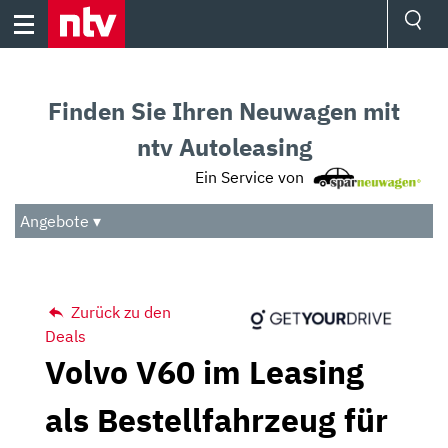
Skip
to
content
Ressorts
Sport
Finden Sie Ihren Neuwagen mit
Börse
Wetter
ntv Autoleasing
TV
Ein Service von
Video
Audio
Angebote ▾
Das Beste
Zurück zu den
Deals
Volvo V60 im Leasing
als Bestellfahrzeug für