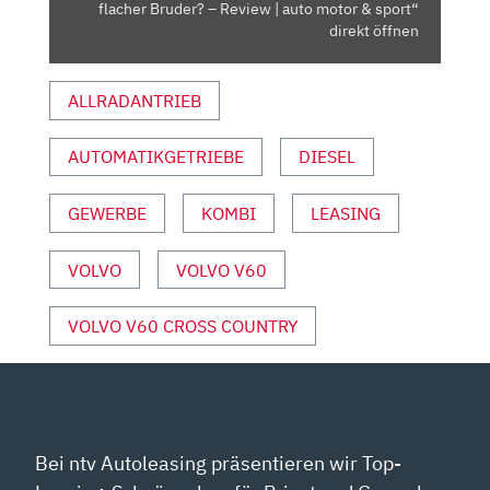
BRUDER?
flacher Bruder? – Review | auto motor & sport“
–
direkt öffnen
REVIEW
|
ALLRADANTRIEB
AUTO
MOTOR
AUTOMATIKGETRIEBE
DIESEL
&
SPORT“
VON
GEWERBE
KOMBI
LEASING
YOUTUBE
ANZEIGEN
VOLVO
VOLVO V60
VOLVO V60 CROSS COUNTRY
Bei ntv Autoleasing präsentieren wir Top-