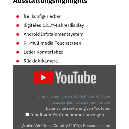
Ausstattungshighlights
frei konfigurierbar
digitales 12,3″-Fahrerdisplay
Android Infotainmentsystem
9″-Multimedia Touchscreen
Leder Komfortsitze
Rückfahrkamera
„VOLVO
V60
CROSS
COUNTRY
(2019):
Hier klicken, um den Inhalt von YouTube
BESSER
anzuzeigen.
Erfahre mehr in der
Datenschutzerklärung von YouTube
.
ALS
Inhalt von YouTube immer anzeigen
SEIN
FLACHER
„Volvo V60 Cross Country (2019): Besser als sein