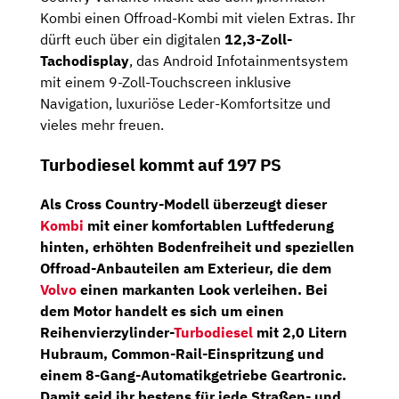
Kombi einen Offroad-Kombi mit vielen Extras. Ihr
dürft euch über ein digitalen
12,3-Zoll-
Tachodisplay
, das Android Infotainmentsystem
mit einem 9-Zoll-Touchscreen inklusive
Navigation, luxuriöse Leder-Komfortsitze und
vieles mehr freuen.
Turbodiesel kommt auf 197 PS
Als Cross Country-Modell überzeugt dieser
Kombi
mit einer komfortablen Luftfederung
hinten, erhöhten Bodenfreiheit und speziellen
Offroad-Anbauteilen am Exterieur, die dem
Volvo
einen markanten Look verleihen. Bei
dem Motor handelt es sich um einen
Reihenvierzylinder-
Turbodiesel
mit 2,0 Litern
Hubraum, Common-Rail-Einspritzung und
einem
8-Gang-Automatikgetriebe Geartronic
.
Damit seid ihr bestens für jede Straßen- und