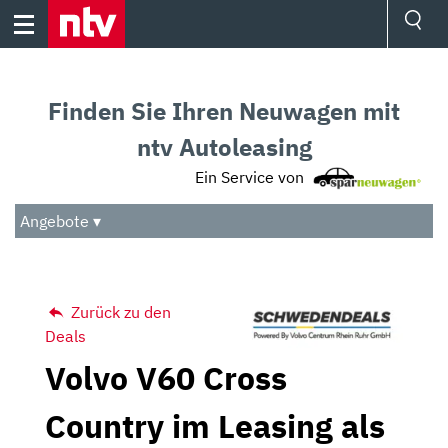
Skip
to
content
Ressorts
Sport
Finden Sie Ihren Neuwagen mit
Börse
Wetter
ntv Autoleasing
TV
Ein Service von
Video
Audio
Angebote ▾
Das Beste
Zurück zu den
Deals
Volvo V60 Cross
Country im Leasing als