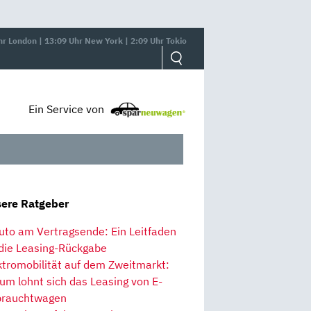
hr London | 13:09 Uhr New York | 2:09 Uhr Tokio
Ein Service von
ere Ratgeber
uto am Vertragsende: Ein Leitfaden
 die Leasing-Rückgabe
ktromobilität auf dem Zweitmarkt:
um lohnt sich das Leasing von E-
rauchtwagen