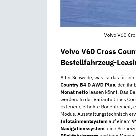
Volvo V60 Cros
Volvo V60 Cross Coun
Bestellfahrzeug-Leas
Alter Schwede, was ist das für ein
Country B4 D AWD Plus
, den ihr
Monat netto
leasen könnt. Das Be
werden. In der Variante Cross Coun
Exterieur, erhöhte Bodenfreiheit, 
Modus. Ausstattungstechnisch er
Infotainmentsystem
auf einem
9
Navigationssystem
, eine Sitzhei
Rückfahrkamera
und jede Menge m