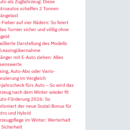
uto als Zugfahrzeug: Diese
ktroautos schaffen 2 Tonnen
ängelast
Fieber auf vier Rädern: So feiert
 das Turnier sicher und völlig ohne
geld
aillierte Darstellung des Modells
 Leasingübernahme
änger mit E-Auto ziehen: Alles
senswerte
sing, Auto-Abo oder Vario-
anzierung im Vergleich
hjahrscheck fürs Auto – So wird das
rzeug nach dem Winter wieder fit
uto-Förderung 2026: So
ktioniert der neue Sozial-Bonus für
ktro und Hybrid
rzeugpflege im Winter: Werterhalt
 Sicherheit