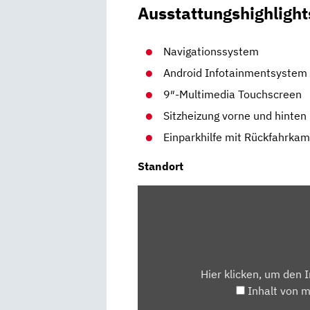
Ausstattungshighlight
Navigationssystem
Android Infotainmentsystem
9″-Multimedia Touchscreen
Sitzheizung vorne und hinten
Einparkhilfe mit Rückfahrka
Standort
INHALT
VON
MAPS.GOOGLE.DE
ANZEIGEN
Hier klicken, um den 
Inhalt von 