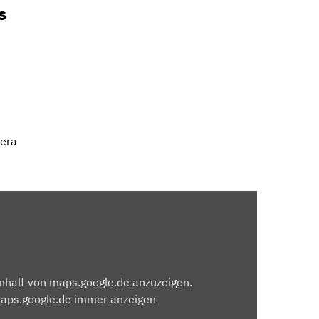
s
mera
Inhalt von maps.google.de anzuzeigen.
maps.google.de immer anzeigen