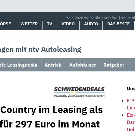
7.08.2026 19:09 Uhr Frankfurt | 18:09 U
BÖRSE
WETTER
TV
VIDEO
AUDIO
DAS BESTE
gen mit ntv Autoleasing
bte Leasingdeals
Antrieb
Autohäuser
Ratgeber
Uns
E-A
Country im Leasing als
für
Ele
 für 297 Euro im Monat
Dar
Geb