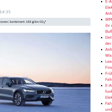
E-A
Ele
 14:35
Anh
WM-
sionen: kombiniert: 155 g/km CO
*
2
ihr
Buß
Det
der
Anh
Wis
Lea
Fin
Frü
Fah
E-A
fun
Ele
Fah
und