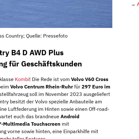
→
s Country; Quelle: Pressefoto
try B4 D AWD Plus
ing für Geschäftskunden
 klasse
Kombi
! Die Rede ist vom
Volvo V60 Cross
 beim
Volvo Centrum Rhein-Ruhr
für
297 Euro im
stellfahrzeug soll im November 2023 ausgeliefert
try besitzt der Volvo spezielle Anbauteile am
eine Luftfederung im Hinten sowie einen Off-road-
wartet euch das brandneue
Android
″-Multimedia Touchscreen
mit
zung vorne sowie hinten, eine Einparkhilfe mit
ehr toller Features.