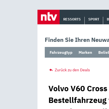
Skip
to
RESSORTS
SPORT
content
Finden Sie Ihren Neuwa
Fahrzeugtyp
Marken
Belie
Zurück zu den Deals
Volvo V60 Cross 
Bestellfahrzeug