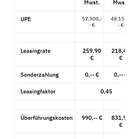
Mwst.
Mwst.
UPE
57.300,-
48.151,-
- €
- €
Leasingrate
259,90
218,40
€
€
Sonderzahlung
0,-- €
0,-- €
Leasingfaktor
0,45
Überführungskosten
990,-- €
831,93
€