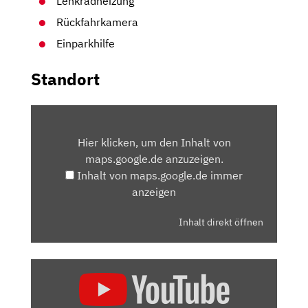
Lenkradheizung
Rückfahrkamera
Einparkhilfe
Standort
INHALT
VON
Hier klicken, um den Inhalt von
MAPS.GOOGLE.DE
maps.google.de anzuzeigen.
ANZEIGEN
Inhalt von maps.google.de immer
anzeigen
Inhalt direkt öffnen
„VOLVO
V60
CROSS