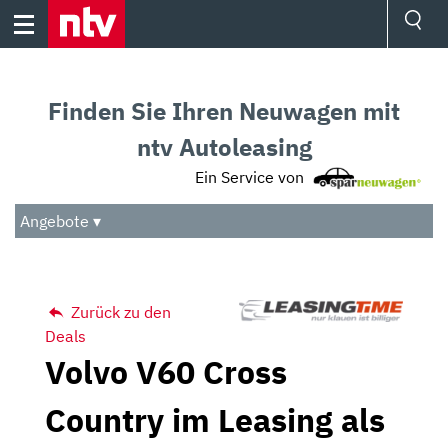
Skip
to
content
Ressorts
Sport
Finden Sie Ihren Neuwagen mit
Börse
Wetter
ntv Autoleasing
TV
Ein Service von
Video
Audio
Angebote ▾
Das Beste
Zurück zu den
Deals
Volvo V60 Cross
Country im Leasing als