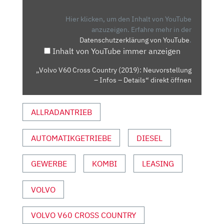
COUNTRY
(2019):
Hier klicken, um den Inhalt von YouTube
NEUVORSTELLUNG
anzuzeigen.
Erfahre mehr in der
Datenschutzerklärung von YouTube
.
–
Inhalt von YouTube immer anzeigen
INFOS
–
„Volvo V60 Cross Country (2019): Neuvorstellung
DETAILS“
– Infos – Details“ direkt öffnen
VON
YOUTUBE
ALLRADANTRIEB
ANZEIGEN
AUTOMATIKGETRIEBE
DIESEL
GEWERBE
KOMBI
LEASING
VOLVO
VOLVO V60 CROSS COUNTRY