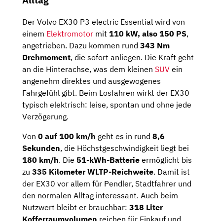
Der Volvo EX30 P3 electric Essential wird von
einem
Elektromotor
mit
110 kW, also 150 PS
,
angetrieben. Dazu kommen rund
343 Nm
Drehmoment
, die sofort anliegen. Die Kraft geht
an die Hinterachse, was dem kleinen
SUV
ein
angenehm direktes und ausgewogenes
Fahrgefühl gibt. Beim Losfahren wirkt der EX30
typisch elektrisch: leise, spontan und ohne jede
Verzögerung.
Von
0 auf 100 km/h
geht es in rund
8,6
Sekunden
, die Höchstgeschwindigkeit liegt bei
180 km/h
. Die
51-kWh-Batterie
ermöglicht bis
zu
335 Kilometer WLTP-Reichweite
. Damit ist
der EX30 vor allem für Pendler, Stadtfahrer und
den normalen Alltag interessant. Auch beim
Nutzwert bleibt er brauchbar:
318 Liter
Kofferraumvolumen
reichen für Einkauf und