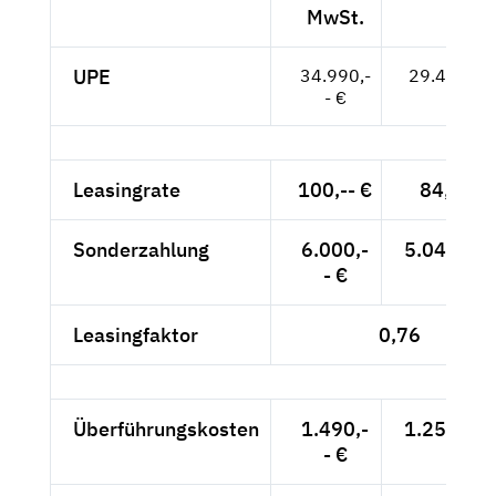
MwSt.
UPE
34.990,-
29.403,-- 
- €
Leasingrate
100,-- €
84,03 €
Sonderzahlung
6.000,-
5.042,02 
- €
Leasingfaktor
0,76
Überführungskosten
1.490,-
1.252,10 
- €