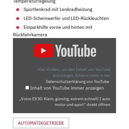
Temperaturregelung
Sportlenkrad mit Lenkradheizung
LED-Scheinwerfer und LED-Rückleuchten
Einparkhilfe vorne und hinten mit
Rückfahrkamera
„VOLVO
EX30:
KLEIN,
GÜNSTIG,
EXTREM
Hier klicken, um den Inhalt von YouTube
SCHNELL!
anzuzeigen.
Erfahre mehr in der
Datenschutzerklärung von YouTube
.
I
Inhalt von YouTube immer anzeigen
AUTO
MOTOR
„Volvo EX30: Klein, günstig, extrem schnell! I auto
UND
motor und sport“ direkt öffnen
SPORT“
VON
AUTOMATIKGETRIEBE
YOUTUBE