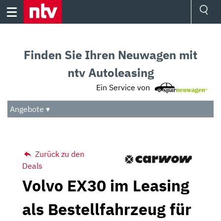
Skip
to
content
Ressorts
Sport
Finden Sie Ihren Neuwagen mit
Börse
Wetter
ntv Autoleasing
TV
Ein Service von
Video
Audio
Angebote ▾
Das Beste
Zurück zu den
Deals
Volvo EX30 im Leasing
als Bestellfahrzeug für