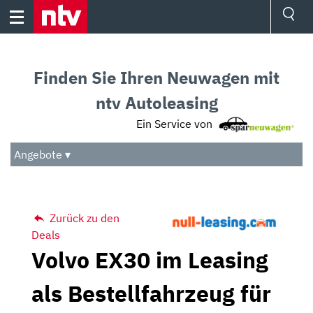
Skip
to
content
Ressorts
Sport
Finden Sie Ihren Neuwagen mit
Börse
Wetter
ntv Autoleasing
TV
Ein Service von
Video
Audio
Angebote ▾
Das Beste
Zurück zu den
Deals
Volvo EX30 im Leasing
als Bestellfahrzeug für