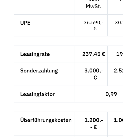
MwSt.
UPE
36.590,-
30.748,--
- €
Leasingrate
237,45 €
199,54 
Sonderzahlung
3.000,-
2.521,01
- €
Leasingfaktor
0,99
Überführungskosten
1.200,-
1.008,40
- €