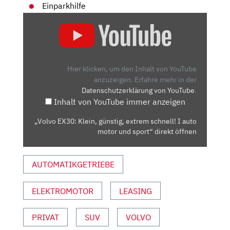
Einparkhilfe
„VOLVO
EX30:
KLEIN,
GÜNSTIG,
EXTREM
Hier klicken, um den Inhalt von YouTube
SCHNELL!
anzuzeigen.
Erfahre mehr in der
Datenschutzerklärung von YouTube
.
I
Inhalt von YouTube immer anzeigen
AUTO
MOTOR
„Volvo EX30: Klein, günstig, extrem schnell! I auto
UND
motor und sport“ direkt öffnen
SPORT“
VON
AUTOMATIKGETRIEBE
YOUTUBE
ANZEIGEN
ELEKTROMOTOR
LEASING
PRIVAT
SUV
VOLVO