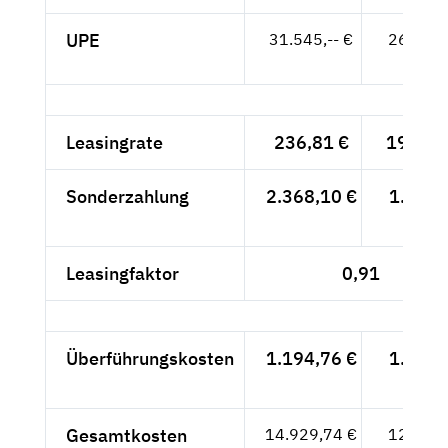
UPE
31.545,-- €
26.508,
- €
Leasingrate
236,81 €
199,-- 
Sonderzahlung
2.368,10 €
1.990,
- €
Leasingfaktor
0,91
Überführungskosten
1.194,76 €
1.004,
- €
Gesamtkosten
14.929,74 €
12.546,