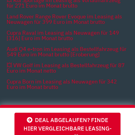
💥 Kia Sportage im Leasing als Vorlauffahrzeug
für 271 Euro im Monat brutto
Land Rover Range Rover Evoque im Leasing als
Neuwagen für 399 Euro im Monat brutto
Cupra Raval im Leasing als Neuwagen für 149
[316] Euro im Monat brutto
Audi Q4 e-tron im Leasing als Bestellfahrzeug für
549 Euro im Monat brutto [Eroberung]
💥 VW Golf im Leasing als Bestellfahrzeug für 87
Euro im Monat netto
Cupra Born im Leasing als Neuwagen für 342
Euro im Monat brutto
Themen
DEAL ABGELAUFEN? FINDE
HIER VERGLEICHBARE LEASING-