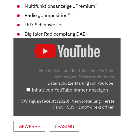
Multifunktionsanzeige „Premium“
Radio „Composition“
LED-Scheinwerfer
Digitaler Radioempfang DAB+
„VW
TIGUAN
FACELIFT
(2020):
NEUVORSTELLUNG
Hier klicken, um den Inhalt von YouTube
–
anzuzeigen.
Erfahre mehr in der
Datenschutzerklärung von YouTube
.
ERSTE
Inhalt von YouTube immer anzeigen
FAHRT
–
„VW Tiguan Facelift (2020): Neuvorstellung – erste
SUV
Fahrt – SUV – Info“ direkt öffnen
–
INFO“
GEWERBE
LEASING
VON