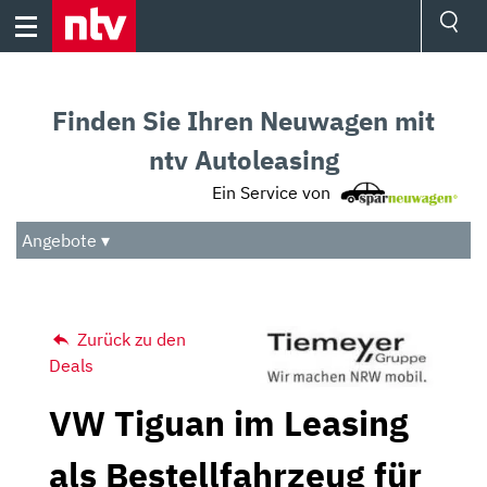
Skip
to
content
Ressorts
Sport
Finden Sie Ihren Neuwagen mit
Börse
Wetter
ntv Autoleasing
TV
Ein Service von
Video
Audio
Angebote ▾
Das Beste
Zurück zu den
Deals
VW Tiguan im Leasing
als Bestellfahrzeug für