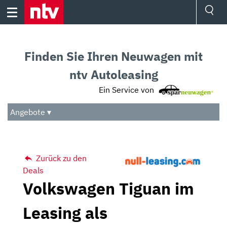
Skip
to
content
Ressorts
Sport
Finden Sie Ihren Neuwagen mit
Börse
Wetter
ntv Autoleasing
TV
Ein Service von
Video
Audio
Angebote ▾
Das Beste
Zurück zu den
Deals
Volkswagen Tiguan im
Leasing als