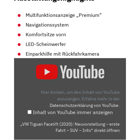
Multifunktionsanzeige „Premium“
Navigationssystem
Komfortsitze vorn
LED-Scheinwerfer
Einparkhilfe mit Rückfahrkamera
„VW
TIGUAN
FACELIFT
(2020):
NEUVORSTELLUNG
Hier klicken, um den Inhalt von YouTube
–
anzuzeigen.
Erfahre mehr in der
Datenschutzerklärung von YouTube
.
ERSTE
Inhalt von YouTube immer anzeigen
FAHRT
–
„VW Tiguan Facelift (2020): Neuvorstellung – erste
SUV
Fahrt – SUV – Info“ direkt öffnen
–