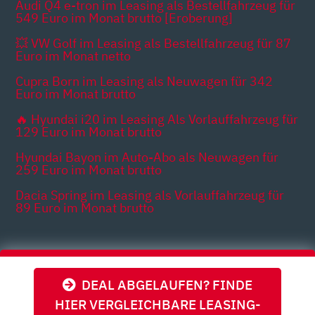
Audi Q4 e-tron im Leasing als Bestellfahrzeug für
549 Euro im Monat brutto [Eroberung]
💥 VW Golf im Leasing als Bestellfahrzeug für 87
Euro im Monat netto
Cupra Born im Leasing als Neuwagen für 342
Euro im Monat brutto
🔥 Hyundai i20 im Leasing Als Vorlauffahrzeug für
129 Euro im Monat brutto
Hyundai Bayon im Auto-Abo als Neuwagen für
259 Euro im Monat brutto
Dacia Spring im Leasing als Vorlauffahrzeug für
89 Euro im Monat brutto
Themen
DEAL ABGELAUFEN? FINDE
HIER VERGLEICHBARE LEASING-