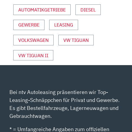
INFO“
AUTOMATIKGETRIEBE
DIESEL
VON
YOUTUBE
ANZEIGEN
GEWERBE
LEASING
VOLKSWAGEN
VW TIGUAN
VW TIGUAN II
Bei ntv Autoleasing präsentieren wir Top-
Leasing-Schnäppchen für Privat und Gewerbe.
Es gibt Bestellfahrzeuge, Lagerneuwagen und
Gebrauchtwagen.
* = Umfangreiche Angaben zum offiziellen