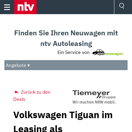
Skip
to
content
Ressorts
Sport
Finden Sie Ihren Neuwagen mit
Börse
Wetter
ntv Autoleasing
TV
Ein Service von
Video
Audio
Angebote ▾
Das Beste
Zurück zu den
Deals
Volkswagen Tiguan im
Leasing als