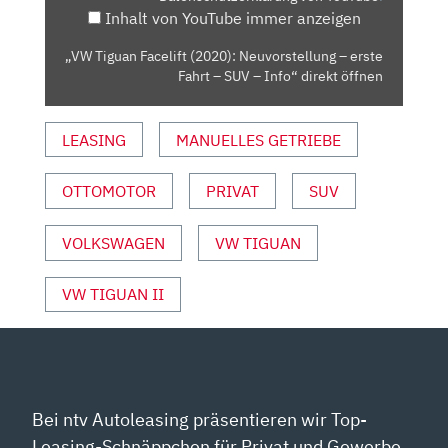
Inhalt von YouTube immer anzeigen
FAHRT
–
„VW Tiguan Facelift (2020): Neuvorstellung – erste
SUV
Fahrt – SUV – Info“ direkt öffnen
–
INFO“
LEASING
MANUELLES GETRIEBE
VON
YOUTUBE
ANZEIGEN
OTTOMOTOR
PRIVAT
SUV
VOLKSWAGEN
VW TIGUAN
VW TIGUAN II
Bei ntv Autoleasing präsentieren wir Top-
Leasing-Schnäppchen für Privat und Gewerbe.