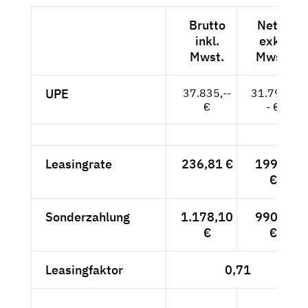
Brutto
Netto
inkl.
exkl.
Mwst.
Mwst.
UPE
37.835,--
31.794,-
€
- €
Leasingrate
236,81 €
199,--
€
Sonderzahlung
1.178,10
990,--
€
€
Leasingfaktor
0,71