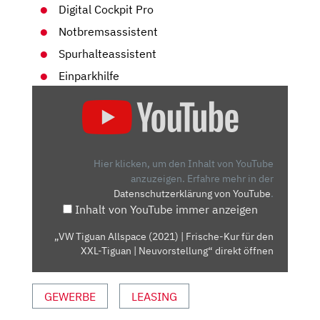
Digital Cockpit Pro
Notbremsassistent
Spurhalteassistent
Einparkhilfe
„VW
TIGUAN
ALLSPACE
(2021)
| FRISCHE-
Hier klicken, um den Inhalt von YouTube
KUR
anzuzeigen.
Erfahre mehr in der
Datenschutzerklärung von YouTube
.
FÜR
Inhalt von YouTube immer anzeigen
DEN
XXL-
„VW Tiguan Allspace (2021) | Frische-Kur für den
TIGUAN
XXL-Tiguan | Neuvorstellung“ direkt öffnen
| NEUVORSTELLUNG“
VON
GEWERBE
LEASING
YOUTUBE
ANZEIGEN