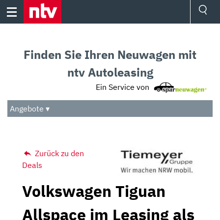
Skip
to
content
Ressorts
Sport
Finden Sie Ihren Neuwagen mit
Börse
Wetter
ntv Autoleasing
TV
Ein Service von
Video
Audio
Angebote ▾
Das Beste
Zurück zu den
Deals
Volkswagen Tiguan
Allspace im Leasing als