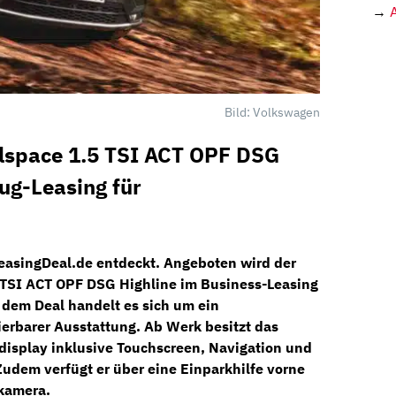
→
Bild: Volkswagen
lspace 1.5 TSI ACT OPF DSG
eug-Leasing für
easingDeal.de
entdeckt. Angeboten wird der
 TSI ACT OPF DSG Highline
im Business-Leasing
 dem Deal handelt es sich um ein
ierbarer
Ausstattung. Ab Werk besitzt das
display
inklusive
Touchscreen, Navigation
und
udem verfügt er über eine
Einparkhilfe
vorne
kamera.