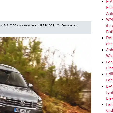
E-A
Ele
Anh
WM-
ihr
ts: 5,3 l/100 km • kombiniert: 5,7 l/100 km* • Emissionen:
Buß
Det
der
Anh
Wis
Lea
Fin
Frü
Fah
E-A
fun
Ele
Fah
und