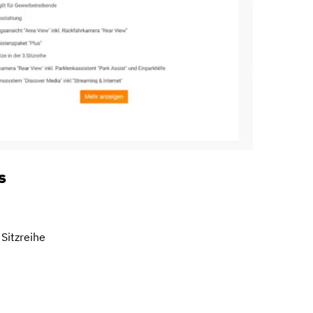
s
 Sitzreihe