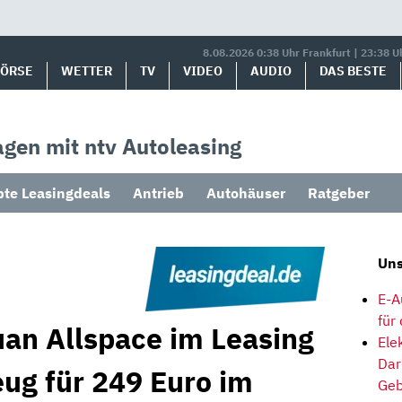
8.08.2026 0:38 Uhr Frankfurt | 23:38 U
BÖRSE
WETTER
TV
VIDEO
AUDIO
DAS BESTE
gen mit ntv Autoleasing
bte Leasingdeals
Antrieb
Autohäuser
Ratgeber
Uns
E-A
für
an Allspace im Leasing
Ele
Dar
eug für 249 Euro im
Geb