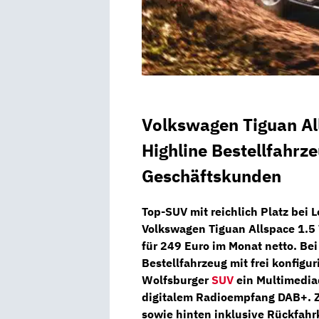
Volkswagen Tiguan Al
Highline Bestellfahrz
Geschäftskunden
Top-SUV mit reichlich Platz bei
L
Volkswagen Tiguan Allspace 1.5
für
249 Euro
im Monat
netto.
Bei
Bestellfahrzeug
mit
frei konfigur
Wolfsburger
SUV
ein
Multimedia
digitalem Radioempfang DAB+. Z
sowie hinten inklusive
Rückfahr