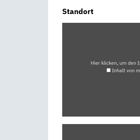
Standort
INHALT
VON
MAPS.GOOGLE.DE
ANZEIGEN
Hier klicken, um den 
Inhalt von 
„VW
TIGUAN