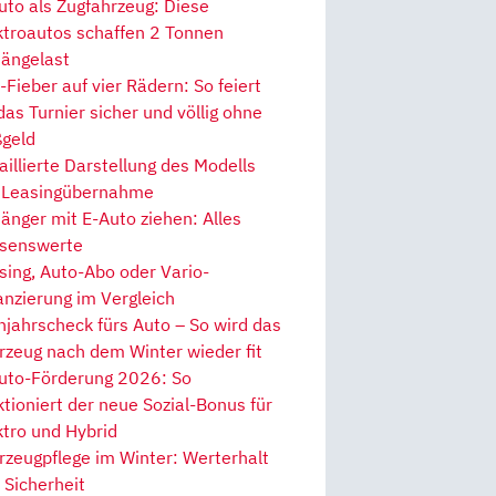
uto als Zugfahrzeug: Diese
ktroautos schaffen 2 Tonnen
ängelast
Fieber auf vier Rädern: So feiert
 das Turnier sicher und völlig ohne
geld
aillierte Darstellung des Modells
 Leasingübernahme
änger mit E-Auto ziehen: Alles
senswerte
sing, Auto-Abo oder Vario-
anzierung im Vergleich
hjahrscheck fürs Auto – So wird das
rzeug nach dem Winter wieder fit
uto-Förderung 2026: So
ktioniert der neue Sozial-Bonus für
ktro und Hybrid
rzeugpflege im Winter: Werterhalt
 Sicherheit