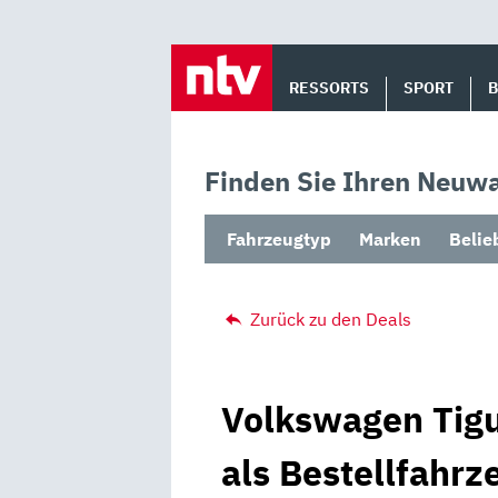
Skip
to
RESSORTS
SPORT
content
Finden Sie Ihren Neuwa
Fahrzeugtyp
Marken
Belie
Zurück zu den Deals
Volkswagen Tigu
als Bestellfahrz