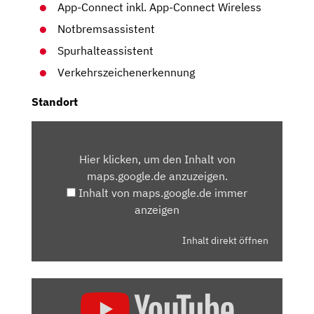
App-Connect inkl. App-Connect Wireless
Notbremsassistent
Spurhalteassistent
Verkehrszeichenerkennung
Standort
INHALT
VON
Hier klicken, um den Inhalt von
MAPS.GOOGLE.DE
maps.google.de anzuzeigen.
ANZEIGEN
Inhalt von maps.google.de immer
anzeigen
Inhalt direkt öffnen
„VW
ID.5