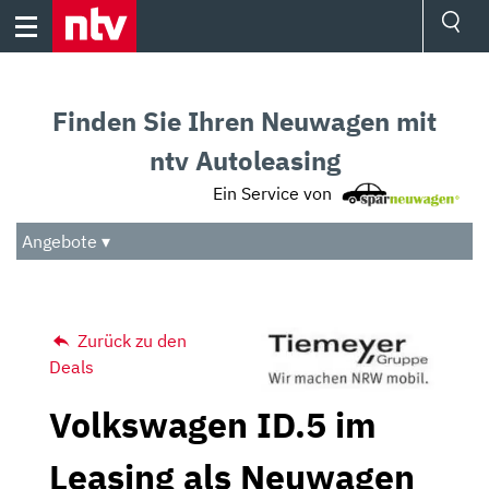
Skip
to
content
Ressorts
Sport
Finden Sie Ihren Neuwagen mit
Börse
Wetter
ntv Autoleasing
TV
Ein Service von
Video
Audio
Angebote ▾
Das Beste
Zurück zu den
Deals
Volkswagen ID.5 im
Leasing als Neuwagen