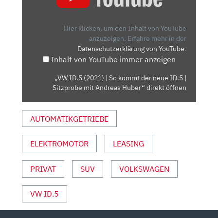
(2021)
|
SO
Hier klicken, um den Inhalt von YouTube
KOMMT
anzuzeigen.
Erfahre mehr in der
Datenschutzerklärung von YouTube
.
DER
Inhalt von YouTube immer anzeigen
NEUE
ID.5
„VW ID.5 (2021) | So kommt der neue ID.5 |
|
Sitzprobe mit Andreas Huber“ direkt öffnen
SITZPROBE
MIT
AUTOMATIKGETRIEBE
ANDREAS
HUBER“
VON
ELEKTROMOTOR
LEASING
YOUTUBE
ANZEIGEN
PRIVAT
SUV
VOLKSWAGEN
VW ID.5