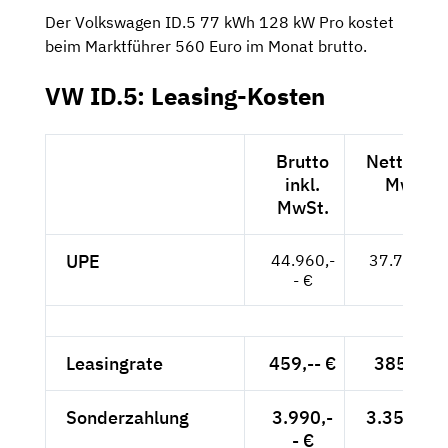
Der Volkswagen ID.5 77 kWh 128 kW Pro kostet
beim Marktführer 560 Euro im Monat brutto.
VW ID.5: Leasing-Kosten
Brutto
Netto exk
inkl.
MwSt.
MwSt.
UPE
44.960,-
37.782,-- 
- €
Leasingrate
459,-- €
385,71 
Sonderzahlung
3.990,-
3.352,94 
- €