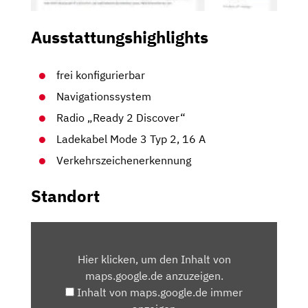
Ausstattungshighlights
frei konfigurierbar
Navigationssystem
Radio „Ready 2 Discover“
Ladekabel Mode 3 Typ 2, 16 A
Verkehrszeichenerkennung
Standort
INHALT
VON
Hier klicken, um den Inhalt von
MAPS.GOOGLE.DE
maps.google.de anzuzeigen.
ANZEIGEN
Inhalt von maps.google.de immer