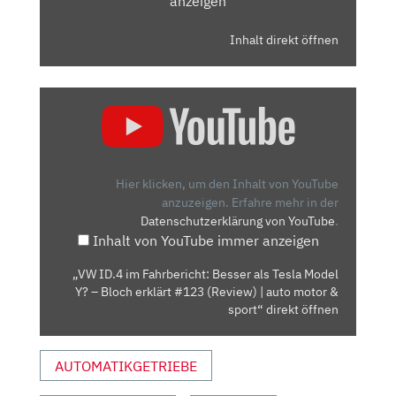
anzeigen
Inhalt direkt öffnen
„VW
ID.4
IM
FAHRBERICHT:
BESSER
Hier klicken, um den Inhalt von YouTube
ALS
anzuzeigen.
Erfahre mehr in der
Datenschutzerklärung von YouTube
.
TESLA
Inhalt von YouTube immer anzeigen
MODEL
Y?
„VW ID.4 im Fahrbericht: Besser als Tesla Model
–
Y? – Bloch erklärt #123 (Review) | auto motor &
BLOCH
sport“ direkt öffnen
ERKLÄRT
#123
AUTOMATIKGETRIEBE
(REVIEW)
|