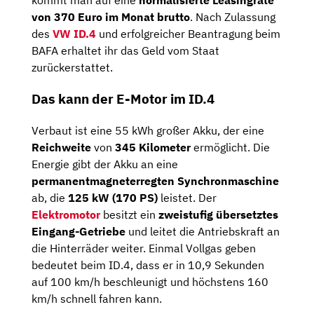
kommt man auf eine
normalisierte Leasingrate
von 370 Euro im Monat brutto
. Nach Zulassung
des
VW ID.4
und erfolgreicher Beantragung beim
BAFA erhaltet ihr das Geld vom Staat
zurückerstattet.
Das kann der E-Motor im ID.4
Verbaut ist eine 55 kWh großer Akku, der eine
Reichweite
von
345 Kilometer
ermöglicht. Die
Energie gibt der Akku an eine
permanentmagneterregten Synchronmaschine
ab, die
125 kW (170 PS)
leistet. Der
Elektromotor
besitzt ein
zweistufig übersetztes
Eingang-Getriebe
und leitet die Antriebskraft an
die Hinterräder weiter. Einmal Vollgas geben
bedeutet beim ID.4, dass er in 10,9 Sekunden
auf 100 km/h beschleunigt und höchstens 160
km/h schnell fahren kann.