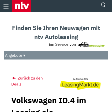
Skip
to
content
Ressorts
Sport
Finden Sie Ihren Neuwagen mit
Börse
Wetter
ntv Autoleasing
TV
Ein Service von
Video
Audio
Angebote ▾
Das Beste
Zurück zu den
Deals
Volkswagen ID.4 im