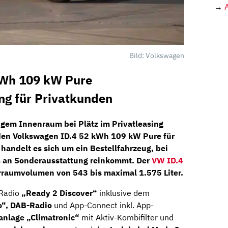
→
Bild: Volkswagen
kWh 109 kW Pure
ng für Privatkunden
migem Innenraum bei
Plätz
im Privatleasing
 den
Volkswagen ID.4 52 kWh 109 kW Pure
für
 handelt es sich um ein Bestellfahrzeug, bei
as an Sonderausstattung reinkommt. Der
VW ID.4
ferraumvolumen von 543 bis maximal 1.575 Liter.
 Radio
„Ready 2
Discover“
inklusive dem
o“, DAB-Radio
und App-Connect inkl. App-
anlage „Climatronic“
mit Aktiv-Kombifilter und