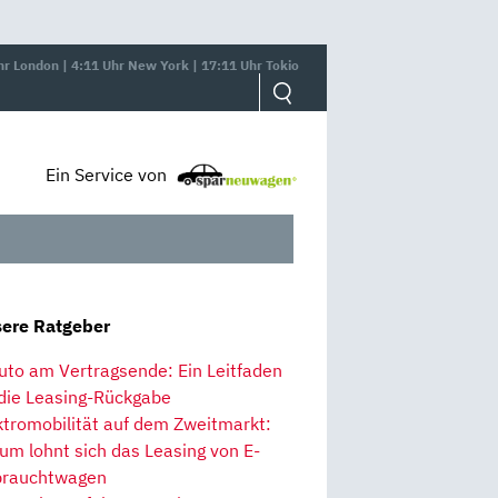
hr London | 4:11 Uhr New York | 17:11 Uhr Tokio
Ein Service von
ere Ratgeber
uto am Vertragsende: Ein Leitfaden
 die Leasing-Rückgabe
ktromobilität auf dem Zweitmarkt:
um lohnt sich das Leasing von E-
rauchtwagen