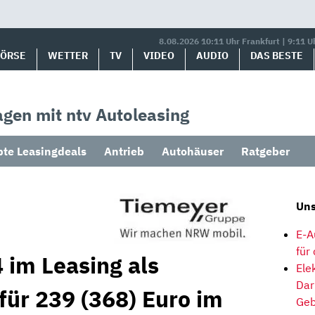
8.08.2026 10:11 Uhr Frankfurt | 9:11 U
BÖRSE
WETTER
TV
VIDEO
AUDIO
DAS BESTE
gen mit ntv Autoleasing
bte Leasingdeals
Antrieb
Autohäuser
Ratgeber
Uns
E-A
für
 im Leasing als
Ele
Dar
für 239 (368) Euro im
Geb