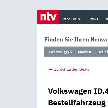
Skip
to
RESSORTS
SPORT
content
Finden Sie Ihren Neuwa
Fahrzeugtyp
Marken
Belie
Zurück zu den Deals
Volkswagen ID.4
Bestellfahrzeug 