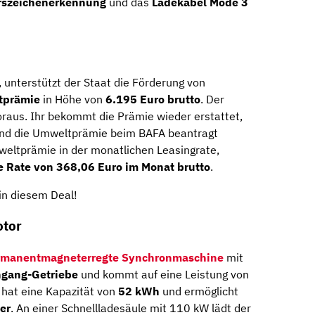
rszeichenerkennung
und das
Ladekabel Mode 3
 unterstützt der Staat die Förderung von
tprämie
in Höhe von
6.195 Euro brutto
. Der
oraus. Ihr bekommt die Prämie wieder erstattet,
und die Umweltprämie beim BAFA beantragt
weltprämie in der monatlichen Leasingrate,
e Rate von 368,06 Euro im Monat brutto
.
in diesem Deal!
otor
rmanentmagneterregte Synchronmaschine
mit
ingang-Getriebe
und kommt auf eine Leistung von
hat eine Kapazität von
52 kWh
und ermöglicht
er
. An einer Schnellladesäule mit 110 kW lädt der