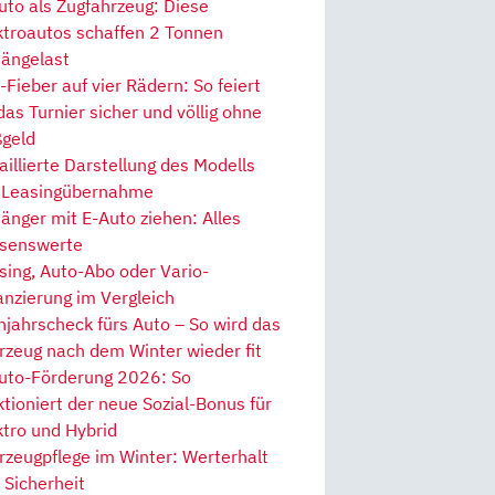
uto als Zugfahrzeug: Diese
ktroautos schaffen 2 Tonnen
ängelast
Fieber auf vier Rädern: So feiert
 das Turnier sicher und völlig ohne
geld
aillierte Darstellung des Modells
 Leasingübernahme
änger mit E-Auto ziehen: Alles
senswerte
sing, Auto-Abo oder Vario-
anzierung im Vergleich
hjahrscheck fürs Auto – So wird das
rzeug nach dem Winter wieder fit
uto-Förderung 2026: So
ktioniert der neue Sozial-Bonus für
ktro und Hybrid
rzeugpflege im Winter: Werterhalt
 Sicherheit