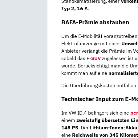
Standklimatisierung, einer
Verkeh
Typ 2, 16 A
.
BAFA-Prämie abstauben
Um die E-Mobilität voranzutreiben,
Elektrofahrzeuge mit einer
Umwel
Anbieter verlangt die Prämie im V
sobald das E-
SUV
zugelassen ist 
wurde. Berücksichtigt man die Um
kommt man auf eine
normalisiert
Die Überführungskosten entfallen 
Technischer Input zum E-M
Im VW ID.4 befingert sich eine
pe
einem
zweistufig übersetzten E
148 PS
. Der
Lithium-Ionen-Akku
eine
Reichweite von 345 Kilomet