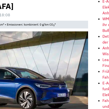
E-A
AFA]
Ele
Anh
18:08
WM-
ihr
km* • Emissionen: kombiniert: 0 g/km CO
*
2
Buß
Det
der
Anh
Wis
Lea
Fin
Frü
Fah
E-A
fun
Ele
Fah
und