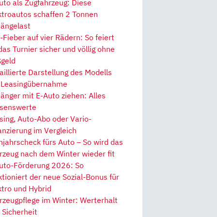
uto als Zugfahrzeug: Diese
ktroautos schaffen 2 Tonnen
ängelast
Fieber auf vier Rädern: So feiert
 das Turnier sicher und völlig ohne
geld
aillierte Darstellung des Modells
 Leasingübernahme
änger mit E-Auto ziehen: Alles
senswerte
sing, Auto-Abo oder Vario-
anzierung im Vergleich
hjahrscheck fürs Auto – So wird das
rzeug nach dem Winter wieder fit
uto-Förderung 2026: So
ktioniert der neue Sozial-Bonus für
ktro und Hybrid
rzeugpflege im Winter: Werterhalt
 Sicherheit