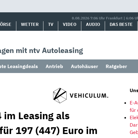
8.08.2026 7:06 Uhr Frankfurt | 6:06 U
BÖRSE
WETTER
TV
VIDEO
AUDIO
DAS BESTE
gen mit ntv Autoleasing
bte Leasingdeals
Antrieb
Autohäuser
Ratgeber
Uns
E-A
für
 im Leasing als
Ele
Dar
für 197 (447) Euro im
Geb