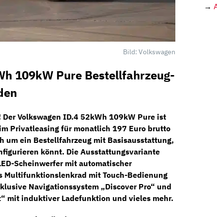
→
Bild: Volkswagen
h 109kW Pure Bestellfahrzeug-
den
! Der
Volkswagen ID.4 52kWh 109kW Pure
ist
im
Privatleasing
für monatlich
197 Euro brutto
ch um ein
Bestellfahrzeug
mit Basisausstattung,
figurieren könnt. Die Ausstattungsvariante
LED-Scheinwerfer mit automatischer
es
Multifunktionslenkrad
mit
Touch-Bedienung
klusive
Navigationssystem „Discover Pro“
und
t“ mit induktiver Ladefunktion und vieles mehr.