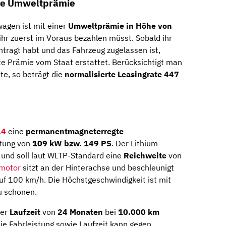
che Umweltprämie
agen ist mit einer
Umweltprämie in Höhe von
 ihr zuerst im Voraus bezahlen müsst. Sobald ihr
ragt habt und das Fahrzeug zugelassen ist,
e Prämie vom Staat erstattet. Berücksichtigt man
e, so beträgt die
normalisierte Leasingrate 447
.4
eine
permanentmagneterregte
stung von
109 kW bzw. 149 PS
. Der Lithium-
und soll laut WLTP-Standard eine
Reichweite
von
omotor
sitzt an der Hinterachse und beschleunigt
f 100 km/h. Die Höchstgeschwindigkeit ist mit
u schonen.
ner
Laufzeit
von
24 Monaten
bei
10.000 km
ie Fahrleistung sowie Laufzeit kann gegen