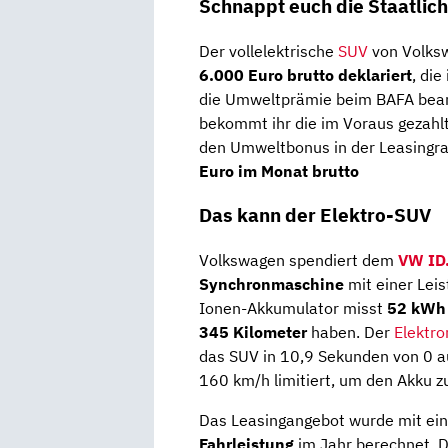
Schnappt euch die Staatli
Der vollelektrische
SUV
von Volksw
6.000 Euro brutto deklariert
, die
die Umweltprämie beim BAFA beant
bekommt ihr die im Voraus gezahlt
den Umweltbonus in der Leasingrat
Euro im Monat brutto
Das kann der Elektro-SUV
Volkswagen spendiert dem
VW ID
Synchronmaschine
mit einer Lei
Ionen-Akkumulator misst
52 kWh
345 Kilometer
haben. Der
Elektr
das SUV in 10,9 Sekunden von 0 au
160 km/h limitiert, um den Akku z
Das Leasingangebot wurde mit ei
Fahrleistung
im Jahr berechnet. D