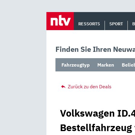
Skip
to
RESSORTS
SPORT
content
Finden Sie Ihren Neuwa
Fahrzeugtyp
Marken
Belie
Zurück zu den Deals
Volkswagen ID.4
Bestellfahrzeug 