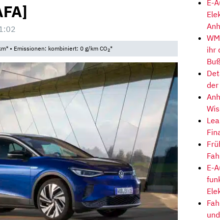
E-A
AFA]
Ele
Anh
1:02
WM-
ihr
km* • Emissionen: kombiniert: 0 g/km CO
*
2
Buß
Det
der
Anh
Wis
Lea
Fin
Frü
Fah
E-A
fun
Ele
Fah
und