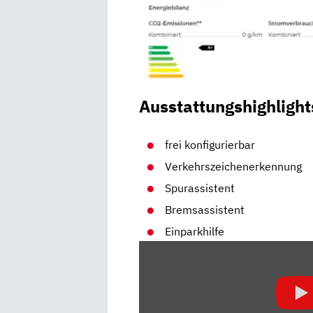
Ausstattungshighlight
frei konfigurierbar
Verkehrszeichenerkennung
Spurassistent
Bremsassistent
Einparkhilfe
„VW
ID.4
IM
FAHRBERICHT: