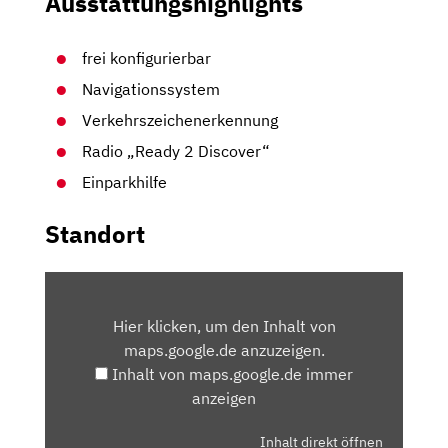
Ausstattungshighlights
frei konfigurierbar
Navigationssystem
Verkehrszeichenerkennung
Radio „Ready 2 Discover“
Einparkhilfe
Standort
INHALT
VON
Hier klicken, um den Inhalt von
MAPS.GOOGLE.DE
maps.google.de anzuzeigen.
ANZEIGEN
Inhalt von maps.google.de immer
anzeigen
Inhalt direkt öffnen