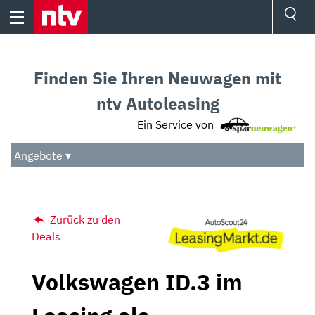
Skip
to
content
Ressorts
Sport
Finden Sie Ihren Neuwagen mit
Börse
Wetter
ntv Autoleasing
TV
Ein Service von
Video
Audio
Angebote ▾
Das Beste
Zurück zu den
Deals
Volkswagen ID.3 im