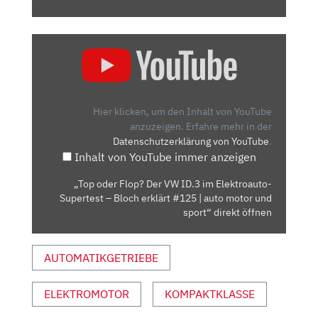
„TOP
ODER
FLOP?
DER
VW
Hier klicken, um den Inhalt von YouTube
ID.3
anzuzeigen.
Erfahre mehr in der
Datenschutzerklärung von YouTube
.
IM
Inhalt von YouTube immer anzeigen
ELEKTROAUTO-
SUPERTEST
„Top oder Flop? Der VW ID.3 im Elektroauto-
–
Supertest – Bloch erklärt #125 | auto motor und
BLOCH
sport“ direkt öffnen
ERKLÄRT
#125
AUTOMATIKGETRIEBE
|
AUTO
ELEKTROMOTOR
KOMPAKTKLASSE
MOTOR
UND