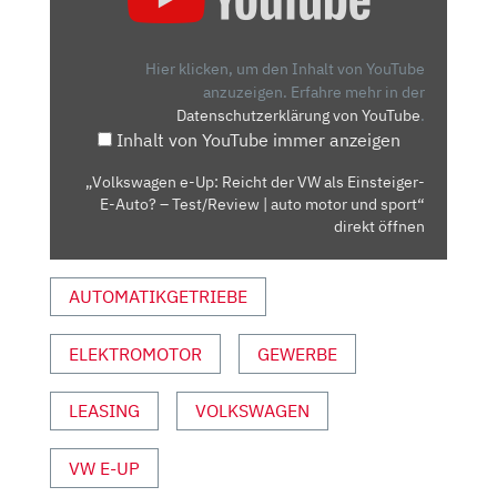
UP:
REICHT
DER
Hier klicken, um den Inhalt von YouTube
VW
anzuzeigen.
Erfahre mehr in der
Datenschutzerklärung von YouTube
.
ALS
Inhalt von YouTube immer anzeigen
EINSTEIGER-
E-
„Volkswagen e-Up: Reicht der VW als Einsteiger-
AUTO?
E-Auto? – Test/Review | auto motor und sport“
–
direkt öffnen
TEST/REVIEW
|
AUTOMATIKGETRIEBE
AUTO
MOTOR
ELEKTROMOTOR
GEWERBE
UND
SPORT“
VON
LEASING
VOLKSWAGEN
YOUTUBE
ANZEIGEN
VW E-UP