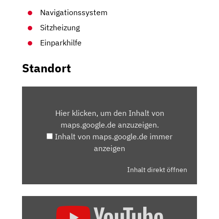
Navigationssystem
Sitzheizung
Einparkhilfe
Standort
INHALT
VON
Hier klicken, um den Inhalt von
MAPS.GOOGLE.DE
maps.google.de anzuzeigen.
ANZEIGEN
Inhalt von maps.google.de immer
anzeigen
Inhalt direkt öffnen
„VOLKSWAGEN
E-