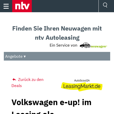
Skip
to
content
Ressorts
Sport
Finden Sie Ihren Neuwagen mit
Börse
Wetter
ntv Autoleasing
TV
Ein Service von
Video
Audio
Angebote ▾
Das Beste
Zurück zu den
Deals
Volkswagen e-up! im