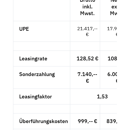
inkl.
exkl.
Mwst.
Mwst.
UPE
21.417,--
17.997,--
€
€
Leasingrate
128,52 €
108,-- €
Sonderzahlung
7.140,--
6.000,--
€
€
Leasingfaktor
1,53
Überführungskosten
999,-- €
839,50 €