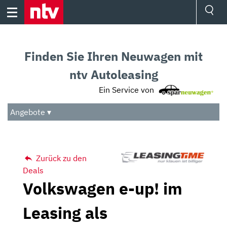
Skip
to
content
Ressorts
Sport
Finden Sie Ihren Neuwagen mit
Börse
Wetter
ntv Autoleasing
TV
Ein Service von
Video
Audio
Angebote ▾
Das Beste
Zurück zu den
Deals
Volkswagen e-up! im
Leasing als