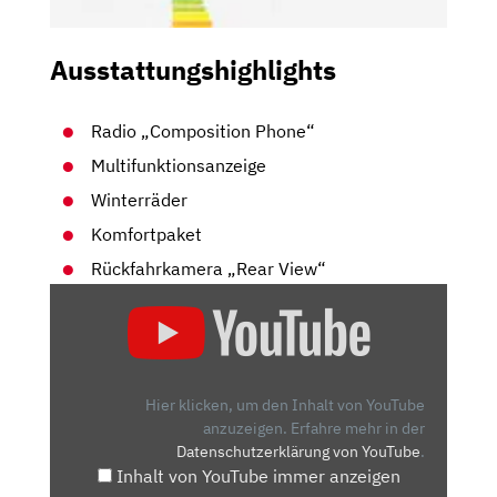
Ausstattungshighlights
Radio „Composition Phone“
Multifunktionsanzeige
Winterräder
Komfortpaket
Rückfahrkamera „Rear View“
„VOLKSWAGEN
E-
UP:
REICHT
DER
Hier klicken, um den Inhalt von YouTube
VW
anzuzeigen.
Erfahre mehr in der
Datenschutzerklärung von YouTube
.
ALS
Inhalt von YouTube immer anzeigen
EINSTEIGER-