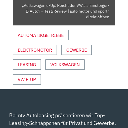
E-
„Volkswagen e-Up: Reicht der VW als Einsteiger-
AUTO?
E-Auto? – Test/Review | auto motor und sport“
–
direkt öffnen
TEST/REVIEW
|
AUTOMATIKGETRIEBE
AUTO
MOTOR
ELEKTROMOTOR
GEWERBE
UND
SPORT“
VON
LEASING
VOLKSWAGEN
YOUTUBE
ANZEIGEN
VW E-UP
Bei ntv Autoleasing präsentieren wir Top-
Leasing-Schnäppchen für Privat und Gewerbe.