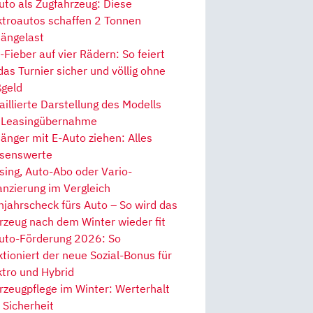
uto als Zugfahrzeug: Diese
ktroautos schaffen 2 Tonnen
ängelast
Fieber auf vier Rädern: So feiert
 das Turnier sicher und völlig ohne
geld
aillierte Darstellung des Modells
 Leasingübernahme
änger mit E-Auto ziehen: Alles
senswerte
sing, Auto-Abo oder Vario-
anzierung im Vergleich
hjahrscheck fürs Auto – So wird das
rzeug nach dem Winter wieder fit
uto-Förderung 2026: So
ktioniert der neue Sozial-Bonus für
ktro und Hybrid
rzeugpflege im Winter: Werterhalt
 Sicherheit