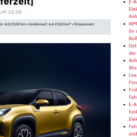
ferzeit]
E-A
Ele
 UM 18:08
Anh
WM-
ts: 4,0 l/100 km • kombiniert: 4,4 l/100 km* • Emissionen:
ihr
Buß
Det
der
Anh
Wis
Lea
Fin
Frü
Fah
E-A
fun
Ele
Fah
und