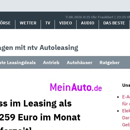
7.08.2026 0:25 Uhr Frankfurt | 23:25 U
BÖRSE
WETTER
TV
VIDEO
AUDIO
DAS BESTE
gen mit ntv Autoleasing
bte Leasingdeals
Antrieb
Autohäuser
Ratgeber
Uns
E-A
ss im Leasing als
für
Ele
 259 Euro im Monat
Dar
Geb