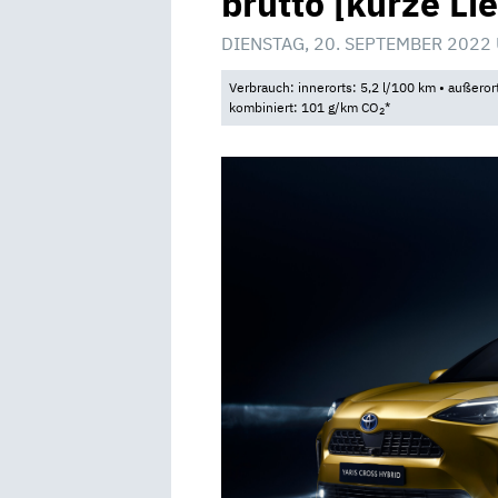
brutto [kurze Lie
DIENSTAG, 20. SEPTEMBER 2022
Verbrauch: innerorts: 5,2 l/100 km • außeror
kombiniert: 101 g/km CO
*
2