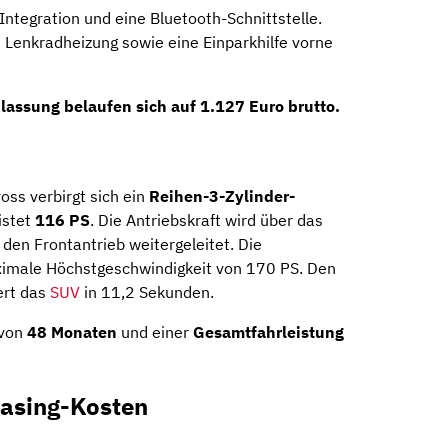
ntegration und eine Bluetooth-Schnittstelle.
d Lenkradheizung sowie eine Einparkhilfe vorne
assung belaufen sich auf 1.127 Euro brutto.
oss verbirgt sich ein
Reihen-3-Zylinder-
istet
116 PS
. Die Antriebskraft wird über das
den Frontantrieb weitergeleitet. Die
ximale Höchstgeschwindigkeit von 170 PS. Den
ert das
SUV
in 11,2 Sekunden.
 von
48 Monaten
und einer
Gesamtfahrleistung
easing-Kosten