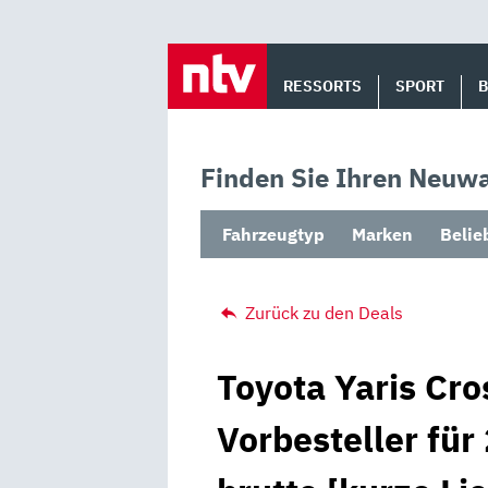
Skip
to
RESSORTS
SPORT
content
Finden Sie Ihren Neuwa
Fahrzeugtyp
Marken
Belie
Zurück zu den Deals
Toyota Yaris Cro
Vorbesteller für