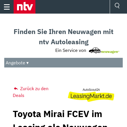
Skip
to
content
Ressorts
Sport
Finden Sie Ihren Neuwagen mit
Börse
Wetter
ntv Autoleasing
TV
Ein Service von
Video
Audio
Angebote ▾
Das Beste
Zurück zu den
Deals
Toyota Mirai FCEV im