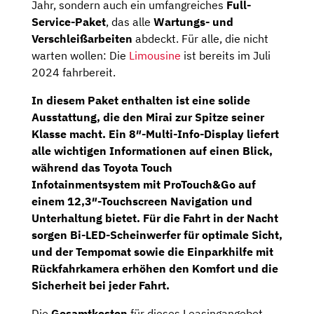
Jahr, sondern auch ein umfangreiches
Full-
Service-Paket
, das alle
Wartungs- und
Verschleißarbeiten
abdeckt. Für alle, die nicht
warten wollen: Die
Limousine
ist bereits im Juli
2024 fahrbereit.
In diesem Paket enthalten ist eine solide
Ausstattung, die den Mirai zur Spitze seiner
Klasse macht. Ein
8″-Multi-Info-Display
liefert
alle wichtigen Informationen auf einen Blick,
während das
Toyota Touch
Infotainmentsystem
mit
ProTouch&Go
auf
einem
12,3″-Touchscreen Navigation
und
Unterhaltung bietet. Für die Fahrt in der Nacht
sorgen
Bi-LED-Scheinwerfer
für optimale Sicht,
und der Tempomat sowie die Einparkhilfe mit
Rückfahrkamera erhöhen den Komfort und die
Sicherheit bei jeder Fahrt.
Die
Gesamtkosten
für dieses Leasingangebot