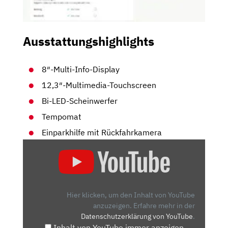
Ausstattungshighlights
8″-Multi-Info-Display
12,3″-Multimedia-Touchscreen
Bi-LED-Scheinwerfer
Tempomat
Einparkhilfe mit Rückfahrkamera
„GRIP-
ELEKTRO-
CHECK
|
HYUNDAI
Hier klicken, um den Inhalt von YouTube
IONIQ
anzuzeigen.
Erfahre mehr in der
Datenschutzerklärung von YouTube
.
5
Inhalt von YouTube immer anzeigen