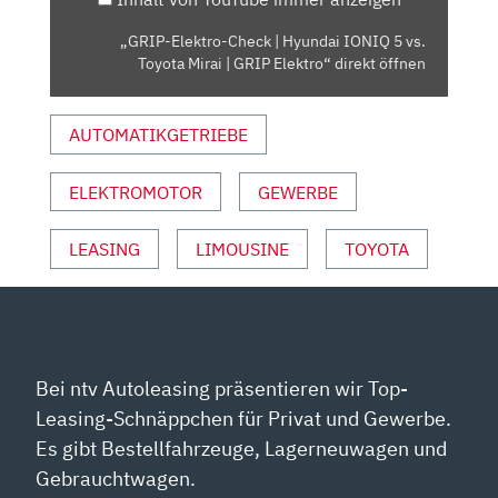
VS.
TOYOTA
„GRIP-Elektro-Check | Hyundai IONIQ 5 vs.
MIRAI
Toyota Mirai | GRIP Elektro“ direkt öffnen
|
GRIP
AUTOMATIKGETRIEBE
ELEKTRO“
VON
YOUTUBE
ELEKTROMOTOR
GEWERBE
ANZEIGEN
LEASING
LIMOUSINE
TOYOTA
Bei ntv Autoleasing präsentieren wir Top-
Leasing-Schnäppchen für Privat und Gewerbe.
Es gibt Bestellfahrzeuge, Lagerneuwagen und
Gebrauchtwagen.