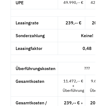
UPE
49.990,-- €
42.008,-
Leasingrate
239,-- €
200,84
Sonderzahlung
Keine!
Leasingfaktor
0,48
Überführungskosten
???
Gesamtkosten
11.472,-- €
9.640,3
+
+
Überführung
Überführ
Gesamtkosten /
239,-- €
200,84 
+