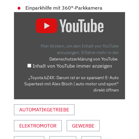
Einparkhilfe mit 360°-Parkkamera
„TOYOTA
BZ4X:
DARUM
IST
ER
Hier klicken, um den Inhalt von YouTube
SO
anzuzeigen.
Erfahre mehr in der
Datenschutzerklärung von YouTube
.
SPARSAM!
Inhalt von YouTube immer anzeigen
E-
AUTO
„Toyota bZ4X: Darum ist er so sparsam! E-Auto
SUPERTEST
Supertest mit Alex Bloch | auto motor und sport“
MIT
direkt öffnen
ALEX
BLOCH
AUTOMATIKGETRIEBE
|
AUTO
ELEKTROMOTOR
GEWERBE
MOTOR
UND