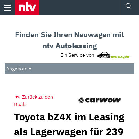
Skip
to
content
Ressorts
Sport
Finden Sie Ihren Neuwagen mit
Börse
Wetter
ntv Autoleasing
TV
Ein Service von
Video
Audio
Angebote ▾
Das Beste
Zurück zu den
Deals
Toyota bZ4X im Leasing
als Lagerwagen für 239