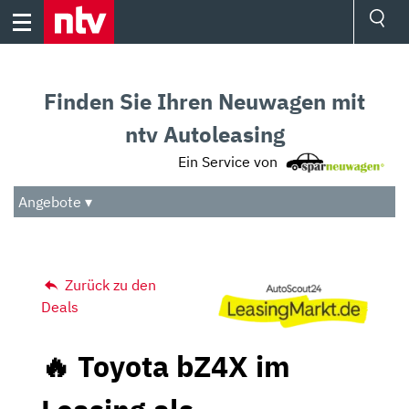
Skip
to
content
Ressorts
Sport
Finden Sie Ihren Neuwagen mit
Börse
Wetter
ntv Autoleasing
TV
Ein Service von
Video
Audio
Angebote ▾
Das Beste
Zurück zu den
Deals
🔥 Toyota bZ4X im