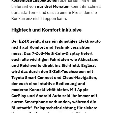
kostenlose Inspektionen
obendrauf. Mit einer
Lieferzeit von
nur drei Monaten
könnt ihr schnell
durchstarten – und das zu einem Preis, den die
Konkurrenz nicht toppen kann.
Hightech und Komfort inklusive
Der bZ4X zeigt, dass ein günstiges Elektroauto
nicht auf Komfort und Technik verzichten
muss. Das
7-Zoll-Multi-Info-Display
liefert
euch alle wichtigen Fahrdaten wie Akkustand
und Reichweite direkt ins Sichtfeld. Ergänzt
wird das durch den
8-Zoll-Touchscreen
mit
Toyota Smart Connect
und
Cloud-Navigation
,
der euch eine intuitive Bedienung und
moderne Konnektivität bietet. Mit
Apple
CarPlay
und
Android Auto
seid ihr immer mit
eurem Smartphone verbunden, während die
Bluetooth®-Freisprecheinrichtung
für sichere