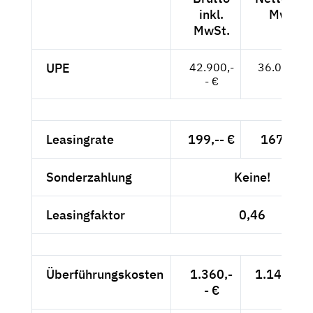
inkl.
MwSt.
MwSt.
UPE
42.900,-
36.050,-- 
- €
Leasingrate
199,-- €
167,23 €
Sonderzahlung
Keine!
Leasingfaktor
0,46
Überführungskosten
1.360,-
1.142,86 
- €