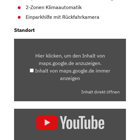
2-Zonen Klimaautomatik
Einparkhilfe mit Rückfahrkamera
Standort
INHALT
VON
Hier klicken, um den Inhalt von
MAPS.GOOGLE.DE
maps.google.de anzuzeigen.
ANZEIGEN
Inhalt von maps.google.de immer
anzeigen
Inhalt direkt öffnen
„TOYOTA
BZ4X:
DARUM
IST