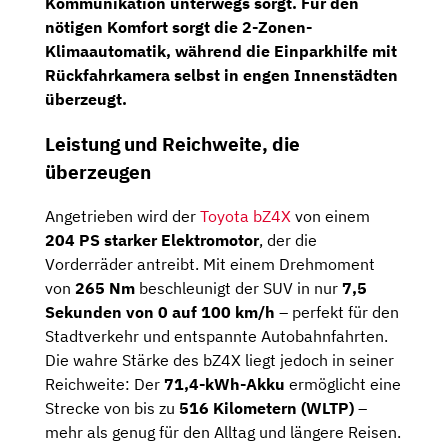
Kommunikation unterwegs sorgt. Für den
nötigen Komfort sorgt die
2-Zonen-
Klimaautomatik
, während die
Einparkhilfe mit
Rückfahrkamera
selbst in engen Innenstädten
überzeugt.
Leistung und Reichweite, die
überzeugen
Angetrieben wird der
Toyota bZ4X
von einem
204 PS starker Elektromotor
, der die
Vorderräder antreibt. Mit einem Drehmoment
von
265 Nm
beschleunigt der SUV in nur
7,5
Sekunden von 0 auf 100 km/h
– perfekt für den
Stadtverkehr und entspannte Autobahnfahrten.
Die wahre Stärke des bZ4X liegt jedoch in seiner
Reichweite: Der
71,4-kWh-Akku
ermöglicht eine
Strecke von bis zu
516 Kilometern (WLTP)
–
mehr als genug für den Alltag und längere Reisen.