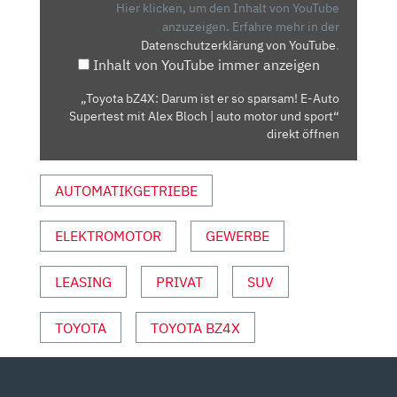
ER
Hier klicken, um den Inhalt von YouTube
SO
anzuzeigen.
Erfahre mehr in der
Datenschutzerklärung von YouTube
.
SPARSAM!
Inhalt von YouTube immer anzeigen
E-
AUTO
„Toyota bZ4X: Darum ist er so sparsam! E-Auto
SUPERTEST
Supertest mit Alex Bloch | auto motor und sport“
MIT
direkt öffnen
ALEX
BLOCH
AUTOMATIKGETRIEBE
|
AUTO
ELEKTROMOTOR
GEWERBE
MOTOR
UND
SPORT“
LEASING
PRIVAT
SUV
VON
YOUTUBE
TOYOTA
TOYOTA BZ4X
ANZEIGEN