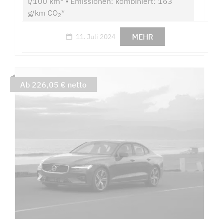
l/100 km* • Emissionen: kombiniert: 163
g/km CO
*
2
MEHR
11. Juli 2024
Ab 226,05 € netto