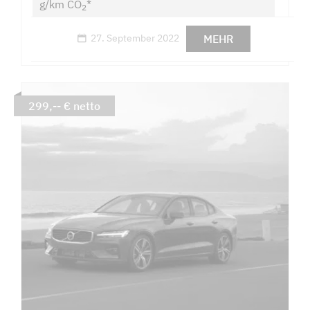
g/km CO
*
2
MEHR
27. September 2022
299,-- € netto