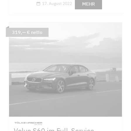
MEHR
17. August 2022
319,-- € netto
Volvo S60 im Full-Service-