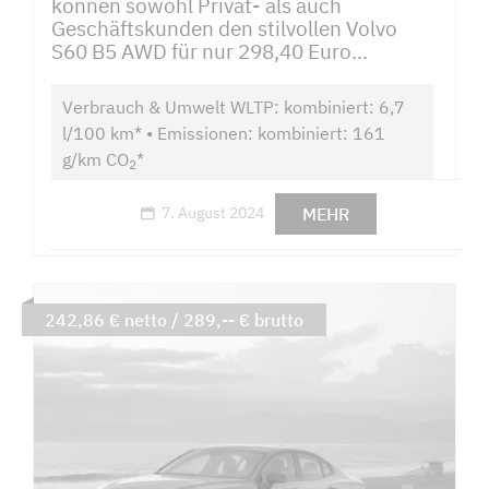
können sowohl Privat- als auch
Geschäftskunden den stilvollen Volvo
S60 B5 AWD für nur 298,40 Euro...
Verbrauch & Umwelt WLTP: kombiniert: 6,7
l/100 km* • Emissionen: kombiniert: 161
g/km CO
*
2
MEHR
7. August 2024
242,86 € netto / 289,-- € brutto