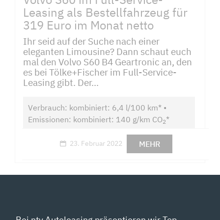
Leasing als Bestellfahrzeug für
319 Euro im Monat netto
Ihr seid auf der Suche nach einer
eleganten Limousine? Dann schaut euch
mal den Volvo S60 B4 Geartronic an, den
es bei Tölke+Fischer im Full-Service-
Leasing gibt. Der...
Verbrauch: kombiniert: 6,4 l/100 km* •
Emissionen: kombiniert: 140 g/km CO
*
2
MEHR
23. Februar 2022
Bei ntv Autoleasing präsentieren wir Top-