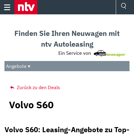
Skip
to
content
Ressorts
Sport
Finden Sie Ihren Neuwagen mit
Börse
Wetter
ntv Autoleasing
TV
Ein Service von
Video
Audio
Angebote ▾
Das Beste
Zurück zu den Deals
Volvo S60
Volvo S60: Leasing-Angebote zu Top-