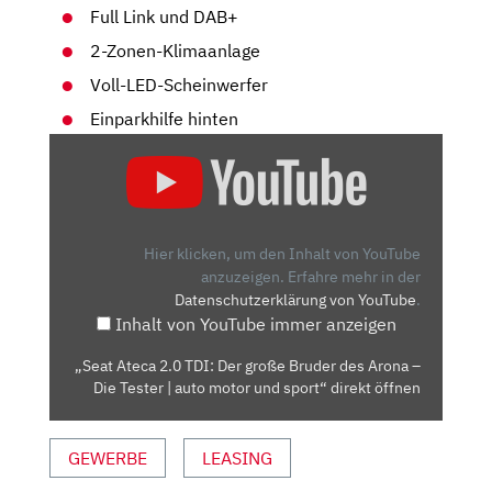
Full Link und DAB+
2-Zonen-Klimaanlage
Voll-LED-Scheinwerfer
Einparkhilfe hinten
„SEAT
ATECA
2.0
TDI:
DER
Hier klicken, um den Inhalt von YouTube
GROSSE B
anzuzeigen.
Erfahre mehr in der
Datenschutzerklärung von YouTube
.
RUDER D
Inhalt von YouTube immer anzeigen
ES A
RONA –
„Seat Ateca 2.0 TDI: Der große Bruder des Arona –
D
Die Tester | auto motor und sport“ direkt öffnen
IE T
ESTER |
GEWERBE
LEASING
A
UTO M