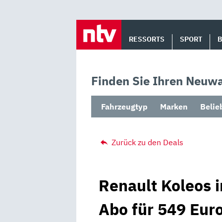
Skip
to
RESSORTS
SPORT
content
Finden Sie Ihren Neuwa
Fahrzeugtyp
Marken
Belie
Zurück zu den Deals
Renault Koleos i
Abo für 549 Euro