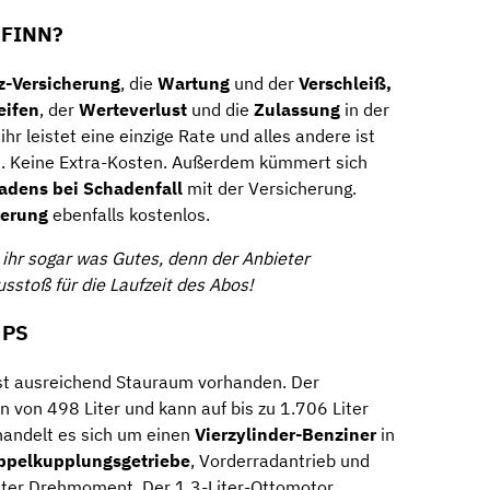
 FINN?
z-Versicherung
, die
Wartung
und der
Verschleiß,
eifen
, der
Werteverlust
und die
Zulassung
in der
ihr leistet eine einzige Rate und alles andere ist
n. Keine Extra-Kosten. Außerdem kümmert sich
adens bei Schadenfall
mit der Versicherung.
ferung
ebenfalls kostenlos.
 ihr sogar was Gutes, denn der Anbieter
stoß für die Laufzeit des Abos!
 PS
st ausreichend Stauraum vorhanden. Der
von 498 Liter und kann auf bis zu 1.706 Liter
handelt es sich um einen
Vierzylinder-Benziner
in
ppelkupplungsgetriebe
, Vorderradantrieb und
er Drehmoment. Der 1,3-Liter-Ottomotor