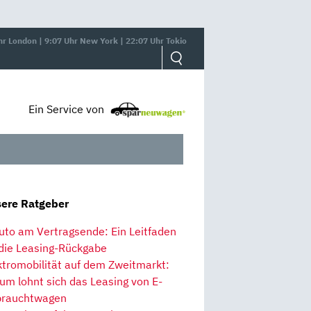
hr London | 9:07 Uhr New York | 22:07 Uhr Tokio
Ein Service von
ere Ratgeber
uto am Vertragsende: Ein Leitfaden
 die Leasing-Rückgabe
ktromobilität auf dem Zweitmarkt:
um lohnt sich das Leasing von E-
rauchtwagen