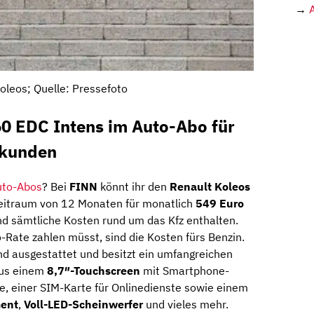
→
oleos; Quelle: Pressefoto
60 EDC Intens im Auto-Abo für
skunden
uto-Abos
? Bei
FINN
könnt ihr den
Renault Koleos
eitraum von 12 Monaten für monatlich
549 Euro
d sämtliche Kosten rund um das Kfz enthalten.
-Rate zahlen müsst, sind die Kosten fürs Benzin.
nd ausgestattet und besitzt ein umfangreichen
aus einem
8,7″-Touchscreen
mit Smartphone-
le, einer SIM-Karte für Onlinedienste sowie einem
ment
,
Voll-LED-Scheinwerfer
und vieles mehr.