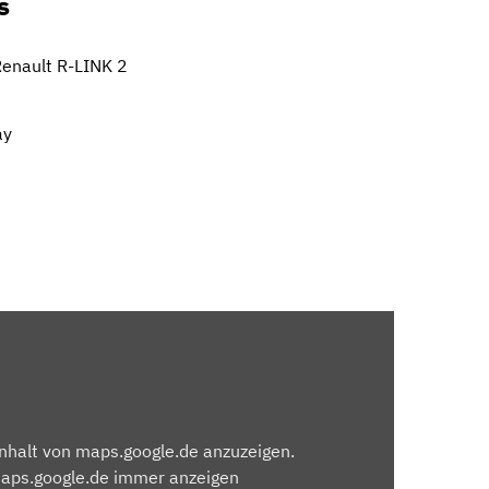
s
enault R-LINK 2
ay
Inhalt von maps.google.de anzuzeigen.
maps.google.de immer anzeigen