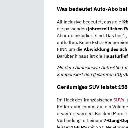
Was bedeutet Auto-Abo bei
All-inclusive bedeutet, dass die
Kf
die passenden
jahreszeitlichen R
Aborate inkludiert sind. Das heißt, 
enthalten. Keine Extra-Rennereie
FINN um die
Abwicklung des Sch
Darüber hinaus ist die
Haustürlie
Mit dem All-inclusive Auto-Abo tut
kompensiert den gesamten CO₂-Aus
Geräumiges SUV leistet 158
Im Heck des französischen
SUVs
i
Kofferraum kommt auf ein Volumen 
erweitert werden. Bei dem Motor 
Verbindung mit einem
7-Gang-Do
leistet
158 PS
mit 270 Newtonmet