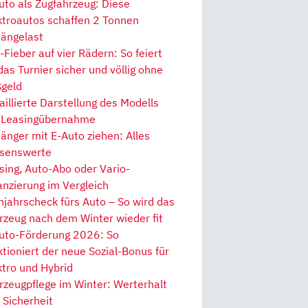
uto als Zugfahrzeug: Diese
ktroautos schaffen 2 Tonnen
ängelast
Fieber auf vier Rädern: So feiert
 das Turnier sicher und völlig ohne
geld
aillierte Darstellung des Modells
 Leasingübernahme
änger mit E-Auto ziehen: Alles
senswerte
sing, Auto-Abo oder Vario-
anzierung im Vergleich
hjahrscheck fürs Auto – So wird das
rzeug nach dem Winter wieder fit
uto-Förderung 2026: So
ktioniert der neue Sozial-Bonus für
ktro und Hybrid
rzeugpflege im Winter: Werterhalt
 Sicherheit