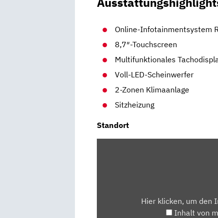
Ausstattungshighlight
Online-Infotainmentsystem R
8,7″-Touchscreen
Multifunktionales Tachodispl
Voll-LED-Scheinwerfer
2-Zonen Klimaanlage
Sitzheizung
Standort
INHALT
VON
MAPS.GOOGLE.DE
ANZEIGEN
Hier klicken, um den 
Inhalt von 