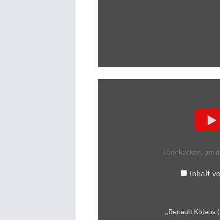
„RENAULT
KOLEOS
(2017)
–
SERIENMÄSSIGER L
UXUS I
Hier klicken, um 
M K
OLEOS“ V
Inhalt v
ON Y
OUTUBE A
NZEIGEN
„Renault Koleos (