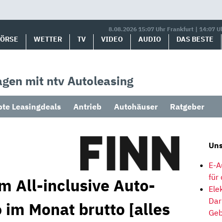
8.08.2026 15:07 Uhr Frankfurt | 14:07 U
BÖRSE
WETTER
TV
VIDEO
AUDIO
DAS BESTE
gen mit ntv Autoleasing
bte Leasingdeals
Antrieb
Autohäuser
Ratgeber
Uns
E-A
für
m All-inclusive Auto-
Ele
Dar
 im Monat brutto [alles
Geb