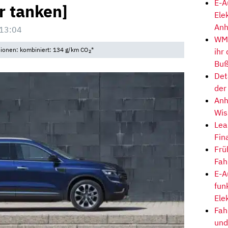
E-A
r tanken]
Ele
Anh
 13:04
WM-
sionen: kombiniert: 134 g/km CO
*
ihr
2
Buß
Det
der
Anh
Wis
Lea
Fin
Frü
Fah
E-A
fun
Ele
Fah
und