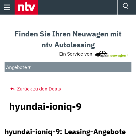
Skip
to
content
Ressorts
Sport
Finden Sie Ihren Neuwagen mit
Börse
Wetter
ntv Autoleasing
TV
Ein Service von
Video
Audio
Angebote ▾
Das Beste
Zurück zu den Deals
hyundai-ioniq-9
hyundai-ioniq-9: Leasing-Angebote