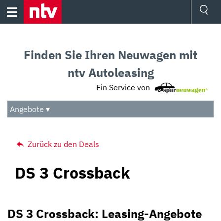
Skip
to
content
Ressorts
Sport
Finden Sie Ihren Neuwagen mit
Börse
Wetter
ntv Autoleasing
TV
Ein Service von
Video
Audio
Angebote ▾
Das Beste
Zurück zu den Deals
DS 3 Crossback
DS 3 Crossback: Leasing-Angebote