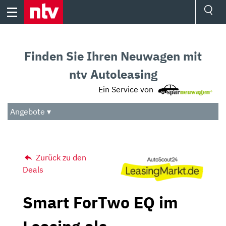
Skip
to
content
Ressorts
Sport
Finden Sie Ihren Neuwagen mit
Börse
Wetter
ntv Autoleasing
TV
Ein Service von
Video
Audio
Angebote ▾
Das Beste
Zurück zu den
Deals
Smart ForTwo EQ im