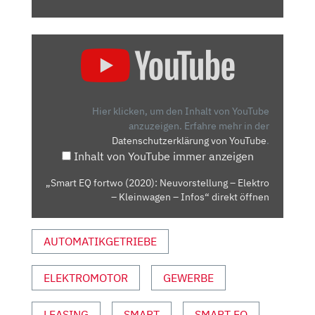
„SMART
EQ
FORTWO
(2020):
NEUVORSTELLUNG
Hier klicken, um den Inhalt von YouTube
–
anzuzeigen.
Erfahre mehr in der
Datenschutzerklärung von YouTube
.
ELEKTRO
Inhalt von YouTube immer anzeigen
–
KLEINWAGEN
„Smart EQ fortwo (2020): Neuvorstellung – Elektro
–
– Kleinwagen – Infos“ direkt öffnen
INFOS“
VON
AUTOMATIKGETRIEBE
YOUTUBE
ANZEIGEN
ELEKTROMOTOR
GEWERBE
LEASING
SMART
SMART EQ