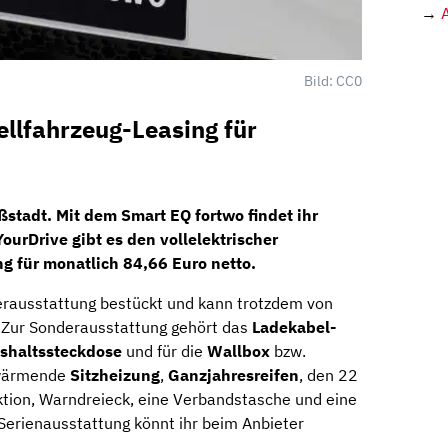
→
Bild: CC0
llfahrzeug-Leasing für
roßstadt. Mit dem
Smart EQ
fortwo
findet ihr
YourDrive
gibt es den vollelektrischer
ng für
monatlich 84,66 Euro netto
.
derausstattung bestückt und kann trotzdem von
. Zur Sonderausstattung gehört das
Ladekabel-
shaltssteckdose
und für die
Wallbox
bzw.
 wärmende
Sitzheizung
,
Ganzjahresreifen
, den 22
ktion, Warndreieck, eine Verbandstasche und eine
Serienausstattung könnt ihr beim Anbieter