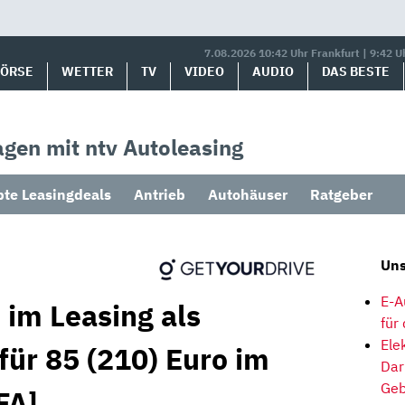
7.08.2026 10:42 Uhr Frankfurt | 9:42 U
BÖRSE
WETTER
TV
VIDEO
AUDIO
DAS BESTE
gen mit ntv Autoleasing
bte Leasingdeals
Antrieb
Autohäuser
Ratgeber
Uns
E-A
 im Leasing als
für
Ele
für 85 (210) Euro im
Dar
Geb
FA]