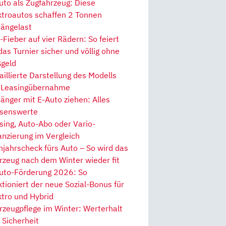
uto als Zugfahrzeug: Diese
ktroautos schaffen 2 Tonnen
ängelast
Fieber auf vier Rädern: So feiert
 das Turnier sicher und völlig ohne
geld
aillierte Darstellung des Modells
 Leasingübernahme
änger mit E-Auto ziehen: Alles
senswerte
sing, Auto-Abo oder Vario-
anzierung im Vergleich
hjahrscheck fürs Auto – So wird das
rzeug nach dem Winter wieder fit
uto-Förderung 2026: So
ktioniert der neue Sozial-Bonus für
ktro und Hybrid
rzeugpflege im Winter: Werterhalt
 Sicherheit