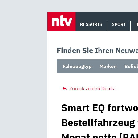
Skip
to
RESSORTS
SPORT
content
Finden Sie Ihren Neuwa
Fahrzeugtyp
Marken
Belie
Zurück zu den Deals
Smart EQ fortwo
Bestellfahrzeug 
Monat netto [BA