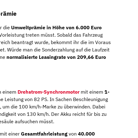
prämie
r die
Umweltprämie in Höhe von 6.000 Euro
n Vorleistung treten müsst. Sobald das Fahrzeug
greich beantragt wurde, bekommt ihr die im Voraus
et. Würde man die Sonderzahlung auf die Laufzeit
ine
normalisierte Leasingrate von 209,66 Euro
on einem
Drehstrom-Synchronmotor
mit einem
1-
e Leistung von 82 PS. In Sachen Beschleunigung
, um die 100 km/h-Marke zu überwinden. Dabei
igkeit von 130 km/h. Der Akku reicht für bis zu
desäule aufsuchen müsst.
mit einer
Gesamtfahrleistung
von
40.000