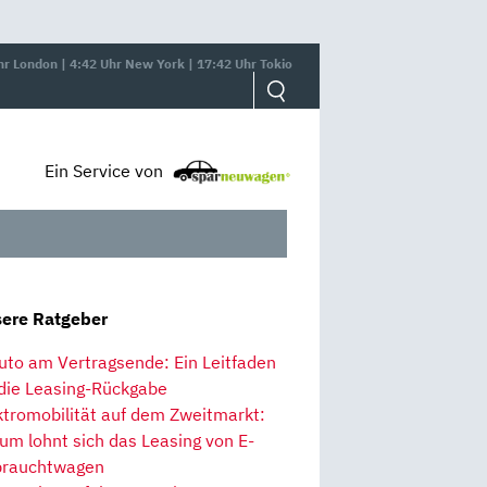
hr London | 4:42 Uhr New York | 17:42 Uhr Tokio
Ein Service von
ere Ratgeber
uto am Vertragsende: Ein Leitfaden
 die Leasing-Rückgabe
ktromobilität auf dem Zweitmarkt:
um lohnt sich das Leasing von E-
rauchtwagen