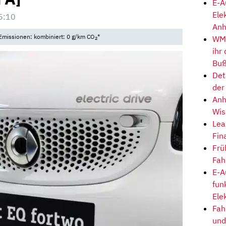
E-A
Ele
5:10
Anh
Emissionen: kombiniert: 0 g/km CO
*
WM-
2
ihr
Buß
Det
der
Anh
Wis
Lea
Fin
Frü
Fah
E-A
fun
Ele
Fah
und