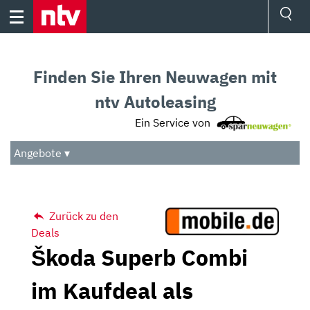
Skip
to
content
Ressorts
Sport
Finden Sie Ihren Neuwagen mit
Börse
Wetter
ntv Autoleasing
TV
Ein Service von
Video
Audio
Angebote ▾
Das Beste
Zurück zu den
Deals
Škoda Superb Combi
im Kaufdeal als