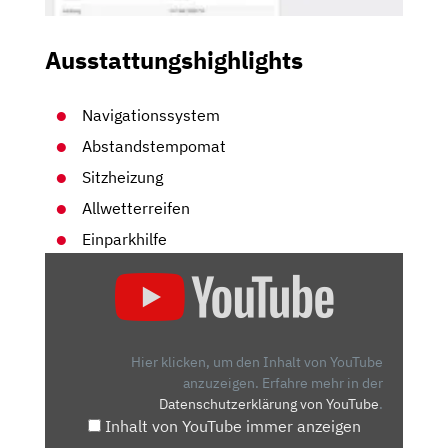
Ausstattungshighlights
Navigationssystem
Abstandstempomat
Sitzheizung
Allwetterreifen
Einparkhilfe
„SKODA
SUPERB
COMBI
2.0
TDI:
Hier klicken, um den Inhalt von YouTube
DER
anzuzeigen.
Erfahre mehr in der
Datenschutzerklärung von YouTube
.
PASSAT-
Inhalt von YouTube immer anzeigen
ÜBERFLIEGER