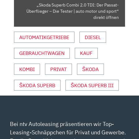
–
„Skoda Superb Combi 2.0 TDI: Der Passat-
DIE
Überflieger – Die Tester | auto motor und sport“
TESTER
direkt öffnen
|
AUTO
AUTOMATIKGETRIEBE
DIESEL
MOTOR
UND
GEBRAUCHTWAGEN
KAUF
SPORT“
VON
YOUTUBE
KOMBI
PRIVAT
ŠKODA
ANZEIGEN
ŠKODA SUPERB
ŠKODA SUPERB III
Bei ntv Autoleasing präsentieren wir Top-
Leasing-Schnäppchen für Privat und Gewerbe.