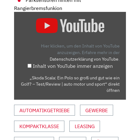
Rangierbremsfunkion
„SKODA
SCALA:
EIN
POLO
SO
Hier klicken, um den Inhalt von YouTube
GROSS U
anzuzeigen.
Erfahre mehr in der
Datenschutzerklärung von YouTube
.
ND G
Inhalt von YouTube immer anzeigen
UT W
IE E
„Skoda Scala: Ein Polo so groß und gut wie ein
IN G
Golf? – Test/Review | auto motor und sport“ direkt
OLF? –
öffnen
T
EST/REVIEW |
AUTOMATIKGETRIEBE
GEWERBE
A
UTO M
KOMPAKTKLASSE
LEASING
OTOR U
ND S