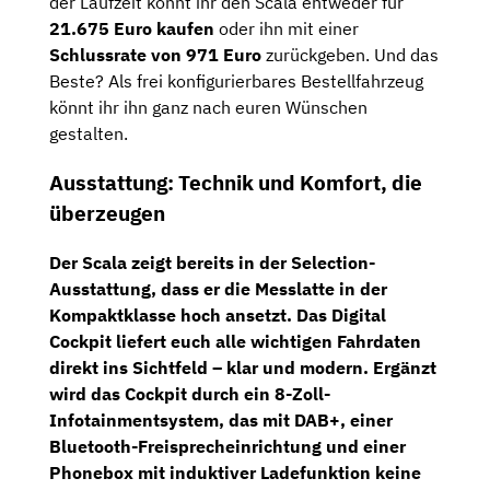
der Laufzeit könnt ihr den Scala entweder für
21.675 Euro kaufen
oder ihn mit einer
Schlussrate von
971 Euro
zurückgeben. Und das
Beste? Als frei konfigurierbares Bestellfahrzeug
könnt ihr ihn ganz nach euren Wünschen
gestalten.
Ausstattung: Technik und Komfort, die
überzeugen
Der Scala zeigt bereits in der
Selection-
Ausstattung
, dass er die Messlatte in der
Kompaktklasse hoch ansetzt. Das
Digital
Cockpit
liefert euch alle wichtigen Fahrdaten
direkt ins Sichtfeld – klar und modern. Ergänzt
wird das Cockpit durch ein
8-Zoll-
Infotainmentsystem
, das mit
DAB+
, einer
Bluetooth-Freisprecheinrichtung
und einer
Phonebox mit induktiver Ladefunktion
keine