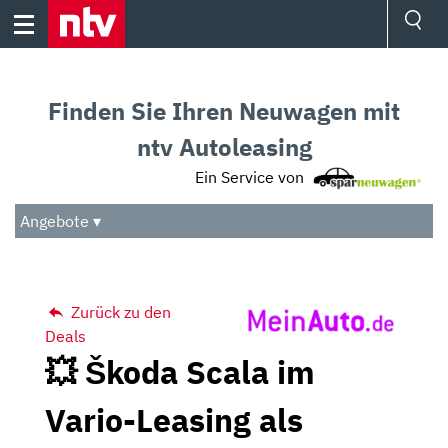
Skip
to
content
Ressorts
Sport
Finden Sie Ihren Neuwagen mit
Börse
Wetter
ntv Autoleasing
TV
Ein Service von
Video
Audio
Angebote ▾
Das Beste
Zurück zu den
Deals
💥 Škoda Scala im
Vario-Leasing als