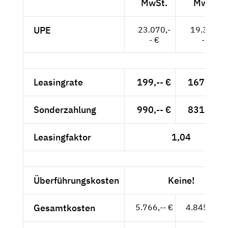
MwSt.
MwSt.
UPE
23.070,-
19.387,-
- €
- €
Leasingrate
199,-- €
167,23 €
Sonderzahlung
990,-- €
831,93 €
Leasingfaktor
1,04
Überführungskosten
Keine!
Gesamtkosten
5.766,-- €
4.845,38 €