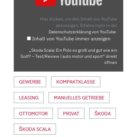
EIN
POLO
SO
Hier klicken, um den Inhalt von YouTube
GROSS U
anzuzeigen.
Erfahre mehr in der
Datenschutzerklärung von YouTube
.
ND G
Inhalt von YouTube immer anzeigen
UT W
IE E
„Skoda Scala: Ein Polo so groß und gut wie ein
IN G
Golf? – Test/Review | auto motor und sport“ direkt
OLF? –
öffnen
T
EST/REVIEW |
GEWERBE
KOMPAKTKLASSE
A
UTO M
LEASING
MANUELLES GETRIEBE
OTOR U
ND S
PORT“ V
OTTOMOTOR
PRIVAT
ŠKODA
ON Y
OUTUBE A
ŠKODA SCALA
NZEIGEN