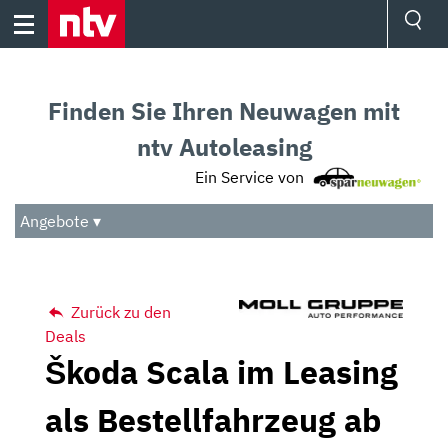
Skip
to
content
Ressorts
Sport
Finden Sie Ihren Neuwagen mit
Börse
Wetter
ntv Autoleasing
TV
Ein Service von
Video
Audio
Angebote ▾
Das Beste
Zurück zu den
Deals
Škoda Scala im Leasing
als Bestellfahrzeug ab