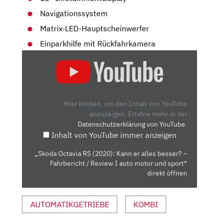
Navigationssystem
Matrix-LED-Hauptscheinwerfer
Einparkhilfe mit Rückfahrkamera
„SKODA
OCTAVIA
RS
(2020):
KANN
Hier klicken, um den Inhalt von YouTube
ER
anzuzeigen.
Erfahre mehr in der
Datenschutzerklärung von YouTube
.
ALLES
Inhalt von YouTube immer anzeigen
BESSER?
–
„Skoda Octavia RS (2020): Kann er alles besser? –
FAHRBERICHT
Fahrbericht / Review I auto motor und sport“
/
direkt öffnen
REVIEW
I
AUTOMATIKGETRIEBE
KOMBI
AUTO