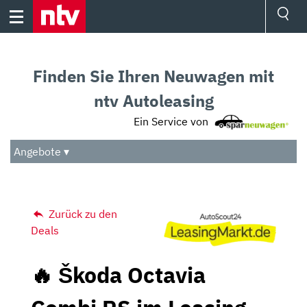
Skip
to
content
Ressorts
Sport
Finden Sie Ihren Neuwagen mit
Börse
Wetter
ntv Autoleasing
TV
Ein Service von
Video
Audio
Angebote ▾
Das Beste
Zurück zu den
Deals
🔥 Škoda Octavia