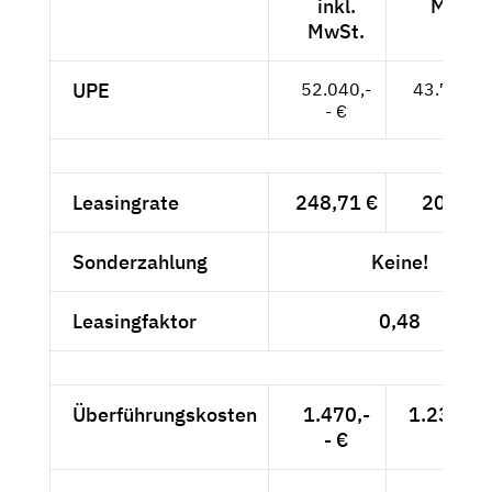
inkl.
MwSt.
MwSt.
UPE
52.040,-
43.731,--
- €
Leasingrate
248,71 €
209,-- 
Sonderzahlung
Keine!
Leasingfaktor
0,48
Überführungskosten
1.470,-
1.235,29
- €