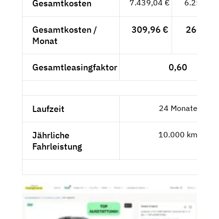
Gesamtkosten
7.439,04 €
6.251,29
Gesamtkosten /
309,96 €
260,47 
Monat
Gesamtleasingfaktor
0,60
Laufzeit
24 Monate
Jährliche
10.000 km
Fahrleistung