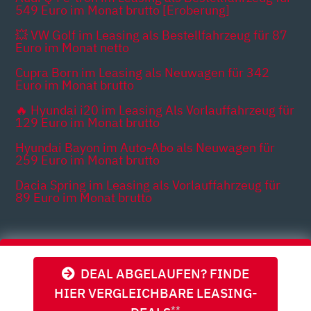
549 Euro im Monat brutto [Eroberung]
💥 VW Golf im Leasing als Bestellfahrzeug für 87
Euro im Monat netto
Cupra Born im Leasing als Neuwagen für 342
Euro im Monat brutto
🔥 Hyundai i20 im Leasing Als Vorlauffahrzeug für
129 Euro im Monat brutto
Hyundai Bayon im Auto-Abo als Neuwagen für
259 Euro im Monat brutto
Dacia Spring im Leasing als Vorlauffahrzeug für
89 Euro im Monat brutto
Themen
DEAL ABGELAUFEN? FINDE
HIER VERGLEICHBARE LEASING-
**