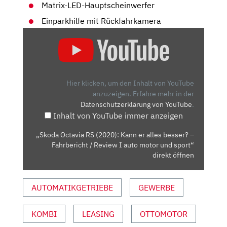
Matrix-LED-Hauptscheinwerfer
Einparkhilfe mit Rückfahrkamera
„SKODA
OCTAVIA
RS
(2020):
KANN
Hier klicken, um den Inhalt von YouTube
ER
anzuzeigen.
Erfahre mehr in der
Datenschutzerklärung von YouTube
.
ALLES
Inhalt von YouTube immer anzeigen
BESSER?
–
„Skoda Octavia RS (2020): Kann er alles besser? –
FAHRBERICHT
Fahrbericht / Review I auto motor und sport“
/
direkt öffnen
REVIEW
I
AUTOMATIKGETRIEBE
GEWERBE
AUTO
MOTOR
KOMBI
LEASING
OTTOMOTOR
UND