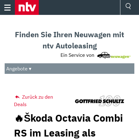
Skip
to
content
Ressorts
Sport
Finden Sie Ihren Neuwagen mit
Börse
Wetter
ntv Autoleasing
TV
Ein Service von
Video
Audio
Angebote ▾
Das Beste
Zurück zu den
Deals
🔥Škoda Octavia Combi
RS im Leasing als