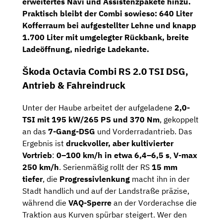
erweitertes Navi und Assistenzpakete hinzu.
Praktisch bleibt der Combi sowieso:
640 Liter
Kofferraum
bei aufgestellter Lehne und
knapp
1.700 Liter
mit umgelegter Rückbank, breite
Ladeöffnung, niedrige Ladekante.
Škoda Octavia Combi RS 2.0 TSI DSG,
Antrieb & Fahreindruck
Unter der Haube arbeitet der aufgeladene
2,0-
TSI mit 195 kW/265 PS und 370 Nm
, gekoppelt
an das
7-Gang-DSG
und Vorderradantrieb. Das
Ergebnis ist
druckvoller, aber kultivierter
Vortrieb
:
0–100 km/h in etwa 6,4–6,5 s
,
V-max
250 km/h
. Serienmäßig rollt der RS
15 mm
tiefer
, die
Progressivlenkung
macht ihn in der
Stadt handlich und auf der Landstraße präzise,
während die
VAQ-Sperre
an der Vorderachse die
Traktion aus Kurven spürbar steigert. Wer den