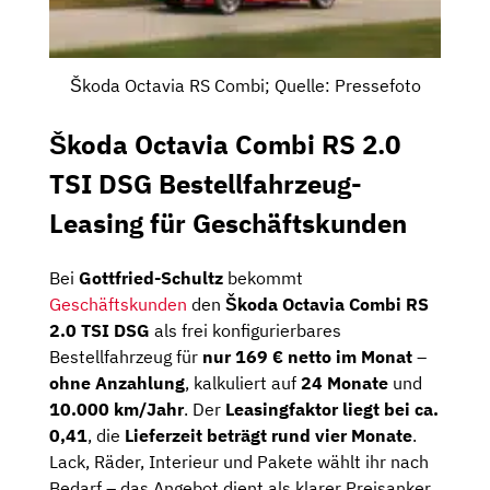
Škoda Octavia RS Combi; Quelle: Pressefoto
Škoda Octavia Combi RS 2.0
TSI DSG Bestellfahrzeug-
Leasing für Geschäftskunden
Bei
Gottfried-Schultz
bekommt
Geschäftskunden
den
Škoda Octavia Combi RS
2.0 TSI DSG
als frei konfigurierbares
Bestellfahrzeug für
nur 169 € netto im Monat
–
ohne Anzahlung
, kalkuliert auf
24 Monate
und
10.000 km/Jahr
. Der
Leasingfaktor liegt bei ca.
0,41
, die
Lieferzeit beträgt rund vier Monate
.
Lack, Räder, Interieur und Pakete wählt ihr nach
Bedarf – das Angebot dient als klarer Preisanker,