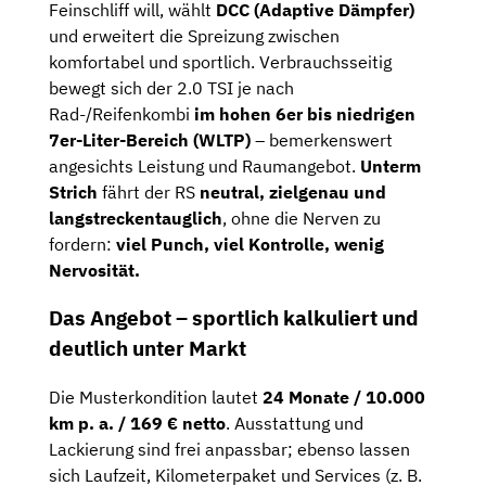
Feinschliff will, wählt
DCC (Adaptive Dämpfer)
und erweitert die Spreizung zwischen
komfortabel und sportlich. Verbrauchsseitig
bewegt sich der 2.0 TSI je nach
Rad-/Reifenkombi
im hohen 6er bis niedrigen
7er-Liter-Bereich (WLTP)
– bemerkenswert
angesichts Leistung und Raumangebot.
Unterm
Strich
fährt der RS
neutral, zielgenau und
langstreckentauglich
, ohne die Nerven zu
fordern:
viel Punch, viel Kontrolle, wenig
Nervosität.
Das Angebot – sportlich kalkuliert und
deutlich unter Markt
Die Musterkondition lautet
24 Monate / 10.000
km p. a. / 169 € netto
. Ausstattung und
Lackierung sind frei anpassbar; ebenso lassen
sich Laufzeit, Kilometerpaket und Services (z. B.