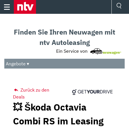
Skip
to
content
Ressorts
Sport
Finden Sie Ihren Neuwagen mit
Börse
Wetter
ntv Autoleasing
TV
Ein Service von
Video
Audio
Angebote ▾
Das Beste
Zurück zu den
Deals
💥 Škoda Octavia
Combi RS im Leasing