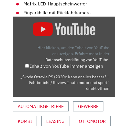
Matrix-LED-Hauptscheinwerfer
Einparkhilfe mit Rückfahrkamera
„SKODA
OCTAVIA
RS
(2020):
KANN
Hier klicken, um den Inhalt von YouTube
ER
anzuzeigen.
Erfahre mehr in der
Datenschutzerklärung von YouTube
.
ALLES
Inhalt von YouTube immer anzeigen
BESSER?
–
„Skoda Octavia RS (2020): Kann er alles besser? –
FAHRBERICHT
Fahrbericht / Review I auto motor und sport“
/
direkt öffnen
REVIEW
I
AUTOMATIKGETRIEBE
GEWERBE
AUTO
MOTOR
KOMBI
LEASING
OTTOMOTOR
UND