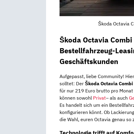
Škoda Octavia C
Škoda Octavia Combi 
Bestellfahrzeug-Leasi
Geschäftskunden
Aufgepasst, liebe Community! Hier
solltet: Der
Škoda Octavia Combi
für nur 219 Euro brutto pro Monat 
können sowohl
Privat
– als auch
Ge
Es handelt sich um ein Bestellfahr
konfigurieren könnt. Ob Lackierun
die Wahl, euren Octavia genau so z
Technologie trifft auf Komfo