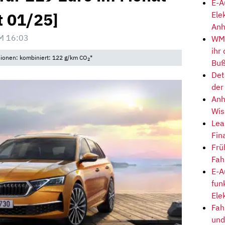
E-A
t 01/25]
Ele
Anh
M 16:03
WM-
ihr
sionen: kombiniert: 122 g/km CO
*
2
Buß
Det
der
Anh
Wis
Lea
Fin
Frü
Fah
E-A
fun
Ele
Fah
und