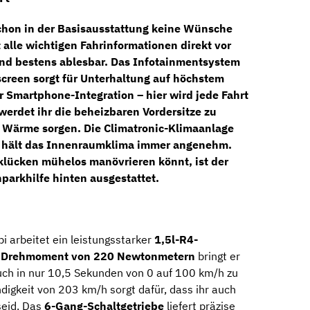
chon in der Basisausstattung keine Wünsche
t alle wichtigen Fahrinformationen direkt vor
nd bestens ablesbar. Das
Infotainmentsystem
screen
sorgt für Unterhaltung auf höchstem
 Smartphone-Integration – hier wird jede Fahrt
werdet ihr die beheizbaren Vordersitze zu
e Wärme sorgen. Die
Climatronic-Klimaanlage
d hält das Innenraumklima immer angenehm.
klücken mühelos manövrieren könnt, ist der
nparkhilfe hinten
ausgestattet.
 arbeitet ein leistungsstarker
1,5l-R4-
m
Drehmoment von 220 Newtonmetern
bringt er
uch in nur 10,5 Sekunden von 0 auf 100 km/h zu
digkeit von 203 km/h sorgt dafür, dass ihr auch
seid. Das
6-Gang-Schaltgetriebe
liefert präzise