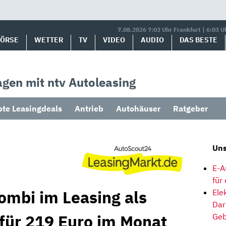
7.08.2026 7:03 Uhr Frankfurt | 6:03 U
BÖRSE
WETTER
TV
VIDEO
AUDIO
DAS BESTE
gen mit ntv Autoleasing
bte Leasingdeals
Antrieb
Autohäuser
Ratgeber
Uns
E-A
für
ombi im Leasing als
Ele
Dar
 für 219 Euro im Monat
Geb