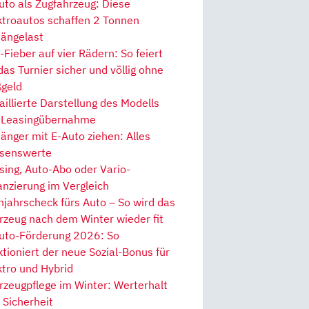
uto als Zugfahrzeug: Diese
ktroautos schaffen 2 Tonnen
ängelast
Fieber auf vier Rädern: So feiert
 das Turnier sicher und völlig ohne
geld
aillierte Darstellung des Modells
 Leasingübernahme
änger mit E-Auto ziehen: Alles
senswerte
sing, Auto-Abo oder Vario-
anzierung im Vergleich
hjahrscheck fürs Auto – So wird das
rzeug nach dem Winter wieder fit
uto-Förderung 2026: So
ktioniert der neue Sozial-Bonus für
ktro und Hybrid
rzeugpflege im Winter: Werterhalt
 Sicherheit