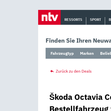
Skip
to
RESSORTS
SPORT
content
Finden Sie Ihren Neuwa
Fahrzeugtyp
Marken
Belie
Zurück zu den Deals
Škoda Octavia C
Bestellfahrzeug