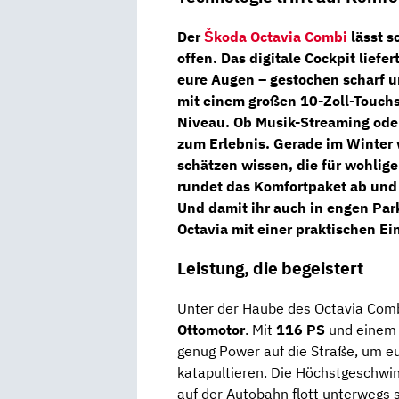
Der
Škoda Octavia Combi
lässt s
offen. Das
digitale Cockpit
liefer
eure Augen – gestochen scharf u
mit einem großen
10-Zoll-Touch
Niveau. Ob Musik-Streaming oder
zum Erlebnis. Gerade im Winter 
schätzen wissen, die für wohlig
rundet das Komfortpaket ab un
Und damit ihr auch in engen Par
Octavia mit einer praktischen
Ei
Leistung, die begeistert
Unter der Haube des Octavia Combi
Ottomotor
. Mit
116 PS
und eine
genug Power auf die Straße, um e
katapultieren. Die Höchstgeschwin
auf der Autobahn flott unterwegs 