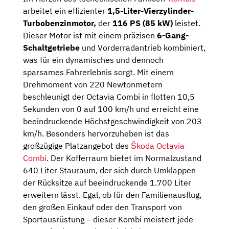
arbeitet ein effizienter
1,5-Liter-Vierzylinder-
Turbobenzinmotor,
der
116 PS (85 kW)
leistet.
Dieser Motor ist mit einem präzisen
6-Gang-
Schaltgetriebe
und Vorderradantrieb kombiniert,
was für ein dynamisches und dennoch
sparsames Fahrerlebnis sorgt. Mit einem
Drehmoment von 220 Newtonmetern
beschleunigt der Octavia Combi in flotten 10,5
Sekunden von 0 auf 100 km/h und erreicht eine
beeindruckende Höchstgeschwindigkeit von 203
km/h. Besonders hervorzuheben ist das
großzügige Platzangebot des
Škoda Octavia
Combi
. Der Kofferraum bietet im Normalzustand
640 Liter Stauraum, der sich durch Umklappen
der Rücksitze auf beeindruckende 1.700 Liter
erweitern lässt. Egal, ob für den Familienausflug,
den großen Einkauf oder den Transport von
Sportausrüstung – dieser Kombi meistert jede