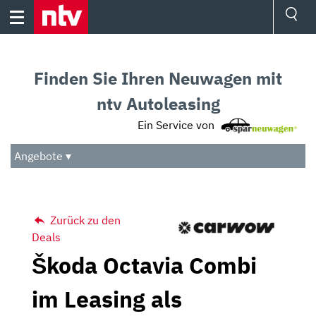
Skip
to
content
Ressorts
Sport
Finden Sie Ihren Neuwagen mit
Börse
Wetter
ntv Autoleasing
TV
Ein Service von
Video
Audio
Angebote ▾
Das Beste
Zurück zu den
Deals
Škoda Octavia Combi
im Leasing als