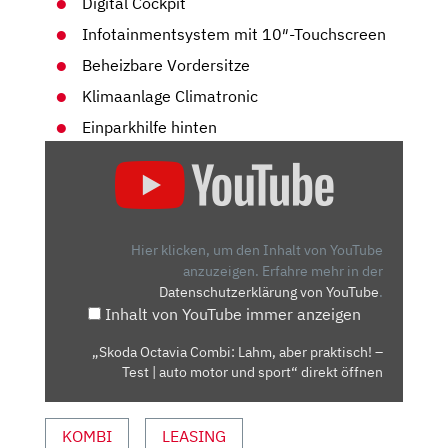
Digital Cockpit
Infotainmentsystem mit 10″-Touchscreen
Beheizbare Vordersitze
Klimaanlage Climatronic
Einparkhilfe hinten
„SKODA
OCTAVIA
COMBI:
LAHM,
ABER
Hier klicken, um den Inhalt von YouTube
PRAKTISCH!
anzuzeigen.
Erfahre mehr in der
Datenschutzerklärung von YouTube
.
–
Inhalt von YouTube immer anzeigen
TEST
|
„Skoda Octavia Combi: Lahm, aber praktisch! –
AUTO
Test | auto motor und sport“ direkt öffnen
MOTOR
UND
KOMBI
LEASING
SPORT“